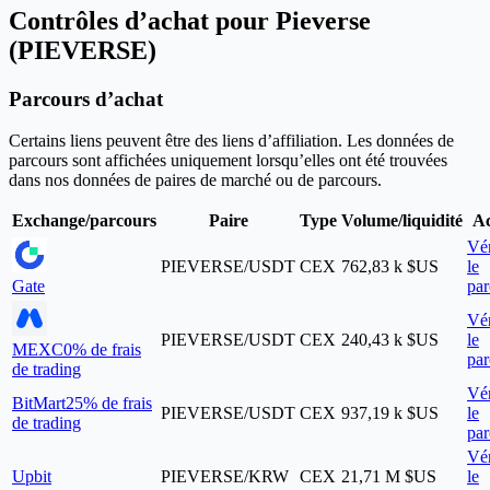
Contrôles d’achat pour Pieverse
(PIEVERSE)
Parcours d’achat
Certains liens peuvent être des liens d’affiliation. Les données de
parcours sont affichées uniquement lorsqu’elles ont été trouvées
dans nos données de paires de marché ou de parcours.
Exchange/parcours
Paire
Type
Volume/liquidité
Ac
Vér
PIEVERSE/USDT
CEX
762,83 k $US
le
Gate
par
Vér
PIEVERSE/USDT
CEX
240,43 k $US
le
MEXC
0% de frais
par
de trading
Vér
BitMart
25% de frais
PIEVERSE/USDT
CEX
937,19 k $US
le
de trading
par
Vér
Upbit
PIEVERSE/KRW
CEX
21,71 M $US
le