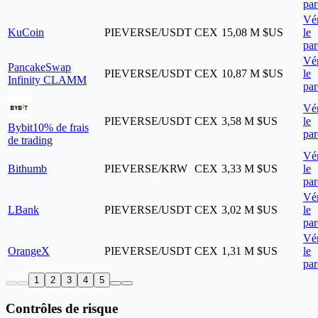
par
Vér
KuCoin
PIEVERSE/USDT
CEX
15,08 M $US
le
par
Vér
PancakeSwap
PIEVERSE/USDT
CEX
10,87 M $US
le
Infinity CLAMM
par
Vér
PIEVERSE/USDT
CEX
3,58 M $US
le
Bybit
10% de frais
par
de trading
Vér
Bithumb
PIEVERSE/KRW
CEX
3,33 M $US
le
par
Vér
LBank
PIEVERSE/USDT
CEX
3,02 M $US
le
par
Vér
OrangeX
PIEVERSE/USDT
CEX
1,31 M $US
le
par
1
2
3
4
5
Contrôles de risque