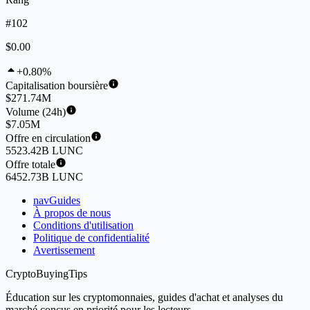
#102
$0.00
+0.80%
Capitalisation boursière
$271.74M
Volume (24h)
$7.05M
Offre en circulation
5523.42B LUNC
Offre totale
6452.73B LUNC
navGuides
À propos de nous
Conditions d'utilisation
Politique de confidentialité
Avertissement
CryptoBuyingTips
Éducation sur les cryptomonnaies, guides d'achat et analyses du
marché conçus en priorité pour les lecteurs.