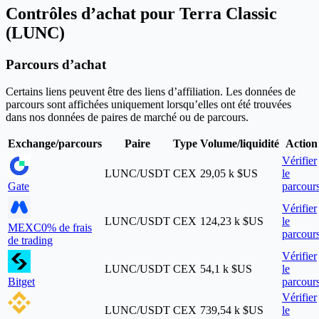
Contrôles d’achat pour Terra Classic
(LUNC)
Parcours d’achat
Certains liens peuvent être des liens d’affiliation. Les données de
parcours sont affichées uniquement lorsqu’elles ont été trouvées
dans nos données de paires de marché ou de parcours.
Exchange/parcours
Paire
Type
Volume/liquidité
Action
Vérifier
LUNC/USDT
CEX
29,05 k $US
le
Gate
parcour
Vérifier
LUNC/USDT
CEX
124,23 k $US
le
MEXC
0% de frais
parcour
de trading
Vérifier
LUNC/USDT
CEX
54,1 k $US
le
Bitget
parcour
Vérifier
LUNC/USDT
CEX
739,54 k $US
le