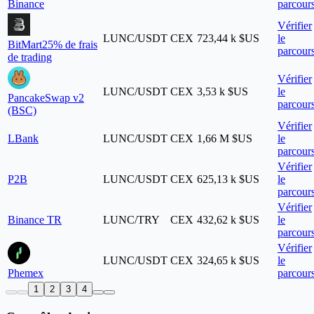
Binance
parcour
Vérifier
LUNC/USDT
CEX
723,44 k $US
le
BitMart
25% de frais
parcour
de trading
Vérifier
LUNC/USDT
CEX
3,53 k $US
le
PancakeSwap v2
parcour
(BSC)
Vérifier
LBank
LUNC/USDT
CEX
1,66 M $US
le
parcour
Vérifier
P2B
LUNC/USDT
CEX
625,13 k $US
le
parcour
Vérifier
Binance TR
LUNC/TRY
CEX
432,62 k $US
le
parcour
Vérifier
LUNC/USDT
CEX
324,65 k $US
le
Phemex
parcour
1
2
3
4