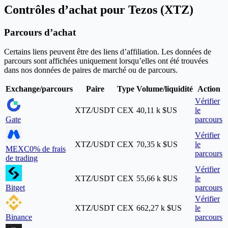
Contrôles d’achat pour Tezos (XTZ)
Parcours d’achat
Certains liens peuvent être des liens d’affiliation. Les données de
parcours sont affichées uniquement lorsqu’elles ont été trouvées
dans nos données de paires de marché ou de parcours.
Exchange/parcours
Paire
Type
Volume/liquidité
Action
Vérifier
XTZ/USDT
CEX
40,11 k $US
le
Gate
parcours
Vérifier
XTZ/USDT
CEX
70,35 k $US
le
MEXC
0% de frais
parcours
de trading
Vérifier
XTZ/USDT
CEX
55,66 k $US
le
Bitget
parcours
Vérifier
XTZ/USDT
CEX
662,27 k $US
le
Binance
parcours