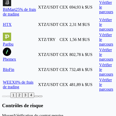
Vérifier
XTZ/USDT
CEX
694,93 k $US
le
BitMart
25% de frais
parcours
de trading
Vérifier
HTX
XTZ/USDT
CEX
2,31 M $US
le
parcours
Vérifier
XTZ/TRY
CEX
1,56 M $US
le
Paribu
parcours
Vérifier
XTZ/USDT
CEX
802,78 k $US
le
Phemex
parcours
Vérifier
BloFin
XTZ/USDT
CEX
732,48 k $US
le
parcours
Vérifier
WEEX
0% de frais
XTZ/USDT
CEX
481,89 k $US
le
de trading
parcours
1
2
3
4
Contrôles de risque
Moyen
Vérification du contrat requise