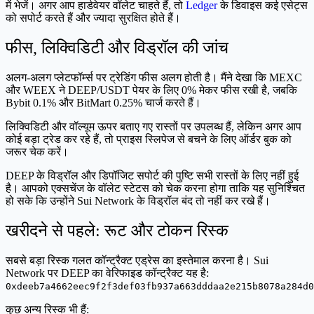
में भेजें। अगर आप हार्डवेयर वॉलेट चाहते हैं, तो
Ledger
के डिवाइस कई एसेट्स
को सपोर्ट करते हैं और ज्यादा सुरक्षित होते हैं।
फीस, लिक्विडिटी और विड्रॉल की जांच
अलग-अलग प्लेटफॉर्म्स पर ट्रेडिंग फीस अलग होती है। मैंने देखा कि MEXC
और WEEX ने DEEP/USDT पेयर के लिए 0% मेकर फीस रखी है, जबकि
Bybit 0.1% और BitMart 0.25% चार्ज करते हैं।
लिक्विडिटी और वॉल्यूम ऊपर बताए गए रास्तों पर उपलब्ध हैं, लेकिन अगर आप
कोई बड़ा ट्रेड कर रहे हैं, तो प्राइस स्लिपेज से बचने के लिए ऑर्डर बुक को
जरूर चेक करें।
DEEP के विड्रॉल और डिपॉजिट सपोर्ट की पुष्टि सभी रास्तों के लिए नहीं हुई
है। आपको एक्सचेंज के वॉलेट स्टेटस को चेक करना होगा ताकि यह सुनिश्चित
हो सके कि उन्होंने Sui Network के विड्रॉल बंद तो नहीं कर रखे हैं।
खरीदने से पहले: रूट और टोकन रिस्क
सबसे बड़ा रिस्क गलत कॉन्ट्रैक्ट एड्रेस का इस्तेमाल करना है। Sui
Network पर DEEP का वेरिफाइड कॉन्ट्रैक्ट यह है:
0xdeeb7a4662eec9f2f3def03fb937a663dddaa2e215b8078a284d0
कुछ अन्य रिस्क भी हैं: