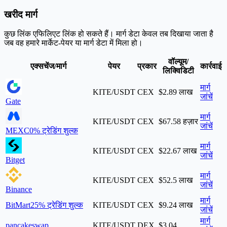
खरीद मार्ग
कुछ लिंक एफिलिएट लिंक हो सकते हैं। मार्ग डेटा केवल तब दिखाया जाता है
जब वह हमारे मार्केट-पेयर या मार्ग डेटा में मिला हो।
वॉल्यूम/
एक्सचेंज/मार्ग
पेयर
प्रकार
कार्रवाई
लिक्विडिटी
मार्ग
KITE/USDT
CEX
$2.89 लाख
जांचें
Gate
मार्ग
KITE/USDT
CEX
$67.58 हज़ार
जांचें
MEXC
0% ट्रेडिंग शुल्क
मार्ग
KITE/USDT
CEX
$22.67 लाख
जांचें
Bitget
मार्ग
KITE/USDT
CEX
$52.5 लाख
जांचें
Binance
मार्ग
BitMart
25% ट्रेडिंग शुल्क
KITE/USDT
CEX
$9.24 लाख
जांचें
मार्ग
pancakeswap
KITE/USDT
DEX
$3.04