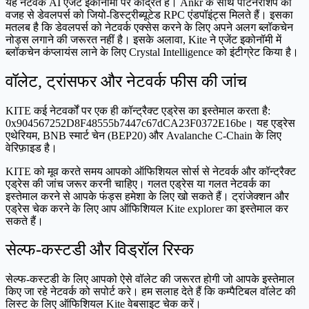
यह नेटवर्क AI एजेंट इकोनॉमी पर केंद्रित है। Ankr के साथ पार्टनरशिप की
वजह से डेवलपर्स को जियो-डिस्ट्रीब्यूटेड RPC एंडपॉइंट्स मिलते हैं। इसका
मतलब है कि डेवलपर्स को नेटवर्क एक्सेस करने के लिए अपने अलग ब्लॉकचेन
नोड्स लगाने की जरूरत नहीं है। इसके अलावा, Kite ने एजेंट इकोनॉमी में
ब्लॉकचेन कंप्लायंस लाने के लिए Crystal Intelligence को इंटीग्रेट किया है।
वॉलेट, ट्रांसफर और नेटवर्क फीस की जांच
KITE कई नेटवर्कों पर एक ही कॉन्ट्रैक्ट एड्रेस का इस्तेमाल करता है:
0x904567252D8F48555b7447c67dCA23F0372E16be। यह एड्रेस
एथेरियम, BNB स्मार्ट चेन (BEP20) और Avalanche C-Chain के लिए
वेरिफ़ाइड है।
KITE को मूव करते समय आपको ऑफिशियल सोर्स से नेटवर्क और कॉन्ट्रैक्ट
एड्रेस की जांच जरूर करनी चाहिए। गलत एड्रेस या गलत नेटवर्क का
इस्तेमाल करने से आपके फंड्स हमेशा के लिए खो सकते हैं। ट्रांजेक्शन और
एड्रेस चेक करने के लिए आप ऑफिशियल Kite explorer का इस्तेमाल कर
सकते हैं।
सेल्फ-कस्टडी और विड्रॉल रिस्क
सेल्फ-कस्टडी के लिए आपको ऐसे वॉलेट की जरूरत होगी जो आपके इस्तेमाल
किए जा रहे नेटवर्क को सपोर्ट करे। हम सलाह देते हैं कि कम्पैटिबल वॉलेट की
लिस्ट के लिए ऑफिशियल Kite वेबसाइट चेक करें।