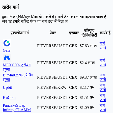
खरीद मार्ग
कुछ लिंक एफिलिएट लिंक हो सकते हैं। मार्ग डेटा केवल तब दिखाया जाता है
जब वह हमारे मार्केट-पेयर या मार्ग डेटा में मिला हो।
वॉल्यूम/
एक्सचेंज/मार्ग
पेयर
प्रकार
कार्रवाई
लिक्विडिटी
मार्ग
PIEVERSE/USDT
CEX
$7.63 लाख
जांचें
Gate
मार्ग
PIEVERSE/USDT
CEX
$2.4 लाख
MEXC
0% ट्रेडिंग
जांचें
शुल्क
BitMart
25% ट्रेडिंग
मार्ग
PIEVERSE/USDT
CEX
$9.37 लाख
शुल्क
जांचें
मार्ग
Upbit
PIEVERSE/KRW
CEX
$2.17 क॰
जांचें
मार्ग
KuCoin
PIEVERSE/USDT
CEX
$1.51 क॰
जांचें
PancakeSwap
मार्ग
PIEVERSE/USDT
CEX
$1.09 क॰
Infinity CLAMM
जांचें