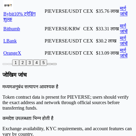
मार्ग
PIEVERSE/USDT
CEX
$35.76 लाख
Bybit
10% ट्रेडिंग
जांचें
शुल्क
मार्ग
Bithumb
PIEVERSE/KRW
CEX
$33.31 लाख
जांचें
मार्ग
LBank
PIEVERSE/USDT
CEX
$30.2 लाख
जांचें
मार्ग
OrangeX
PIEVERSE/USDT
CEX
$13.09 लाख
जांचें
1
2
3
4
5
जोखिम जांच
मध्यम
अनुबंध सत्यापन आवश्यक है
Token contract data is present for PIEVERSE; users should verify
the exact address and network through official sources before
transferring funds.
कम
देश उपलब्धता भिन्न होती है
Exchange availability, KYC requirements, and account features can
vary by country.