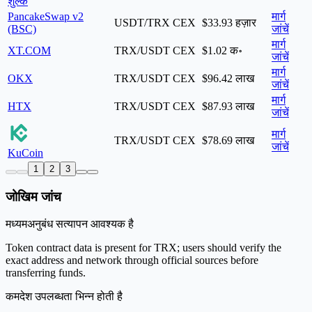
शुल्क
PancakeSwap v2
मार्ग
USDT/TRX
CEX
$33.93 हज़ार
(BSC)
जांचें
मार्ग
XT.COM
TRX/USDT
CEX
$1.02 क॰
जांचें
मार्ग
OKX
TRX/USDT
CEX
$96.42 लाख
जांचें
मार्ग
HTX
TRX/USDT
CEX
$87.93 लाख
जांचें
मार्ग
TRX/USDT
CEX
$78.69 लाख
जांचें
KuCoin
1
2
3
जोखिम जांच
मध्यम
अनुबंध सत्यापन आवश्यक है
Token contract data is present for TRX; users should verify the
exact address and network through official sources before
transferring funds.
कम
देश उपलब्धता भिन्न होती है