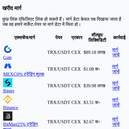
खरीद मार्ग
कुछ लिंक एफिलिएट लिंक हो सकते हैं। मार्ग डेटा केवल तब दिखाया जाता है
जब वह हमारे मार्केट-पेयर या मार्ग डेटा में मिला हो।
वॉल्यूम/
एक्सचेंज/मार्ग
पेयर
प्रकार
कार्रवाई
लिक्विडिटी
मार्ग
TRX/USDT
CEX
$89.18 लाख
जांचें
Gate
मार्ग
TRX/USDT
CEX
$1.08 क॰
जांचें
MEXC
0% ट्रेडिंग शुल्क
मार्ग
TRX/USDT
CEX
$39.98 लाख
जांचें
Bitget
मार्ग
TRX/USDT
CEX
$3.51 क॰
जांचें
Binance
मार्ग
TRX/USDT
CEX
$2.67 क॰
BitMart
25% ट्रेडिंग
जांचें