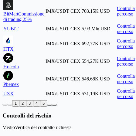
Controlla
IMX/USDT
CEX
703,15K USD
BitMart
Commissione
percorso
di trading 25%
Controlla
YUBIT
IMX/USDT
CEX
5,93 Mln USD
percorso
Controlla
IMX/USDT
CEX
692,77K USD
percorso
HTX
Controlla
IMX/USDT
CEX
554,27K USD
percorso
Hotcoin
Controlla
IMX/USDT
CEX
546,68K USD
percorso
Phemex
Controlla
UZX
IMX/USDT
CEX
531,19K USD
percorso
1
2
3
4
5
Controlli del rischio
Medio
Verifica del contratto richiesta