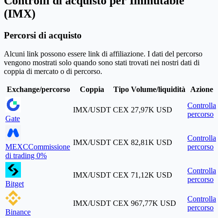
Controlli di acquisto per Immutable
(IMX)
Percorsi di acquisto
Alcuni link possono essere link di affiliazione. I dati del percorso
vengono mostrati solo quando sono stati trovati nei nostri dati di
coppia di mercato o di percorso.
Exchange/percorso
Coppia
Tipo
Volume/liquidità
Azione
Controlla
IMX/USDT
CEX
27,97K USD
percorso
Gate
Controlla
IMX/USDT
CEX
82,81K USD
MEXC
Commissione
percorso
di trading 0%
Controlla
IMX/USDT
CEX
71,12K USD
percorso
Bitget
Controlla
IMX/USDT
CEX
967,77K USD
percorso
Binance