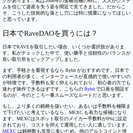
クがあります。私は2008年の金融危機の時に、大人がシステ
ムを信じて資産を失う姿を間近で見てきました。だからこ
そ、こうした技術的な落とし穴には特に慎重になってほしい
と思っています。
日本でRaveDAOを買うには？
日本でRAVEを取引したい場合、いくつか選択肢がありま
す。私がチェックした中で、使い勝手と信頼性のバランスが
良い取引所をピックアップしました。
まず、手軽さを重視するなら Bybit がおすすめです。日本で
の利用者が多く、インターフェースが直感的で使いやすいの
が特徴です。手数料も安く抑えられており、初心者の方でも
迷わず操作できるはずです。こちらの
Bybit
で口座を開設す
るのが、今のところ一番スムーズなルートだと思います。
もし、より多くの銘柄を扱いたい、あるいは手数料を極限ま
で下げたいと考えているなら、MEXC も有力な候補になり
ます。MEXCはスポット取引のメイカー手数料が0%に設定
されており、コストを抑えて運用したい人に適しています。
MEXC
は銘柄数も非常に多いため、他のアルトコインと併