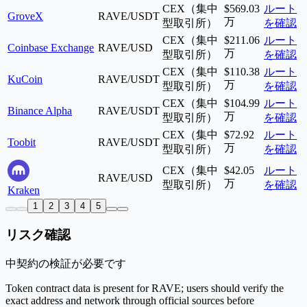
CEX（集中
$569.03
ルート
GroveX
RAVE/USDT
万
型取引所）
を確認
CEX（集中
$211.06
ルート
Coinbase Exchange
RAVE/USD
万
型取引所）
を確認
CEX（集中
$110.38
ルート
KuCoin
RAVE/USDT
万
型取引所）
を確認
CEX（集中
$104.99
ルート
Binance Alpha
RAVE/USDT
万
型取引所）
を確認
CEX（集中
$72.92
ルート
Toobit
RAVE/USDT
万
型取引所）
を確認
CEX（集中
$42.05
ルート
RAVE/USD
万
型取引所）
を確認
Kraken
1
2
3
4
5
リスク確認
中
契約の検証が必要です
Token contract data is present for RAVE; users should verify the
exact address and network through official sources before