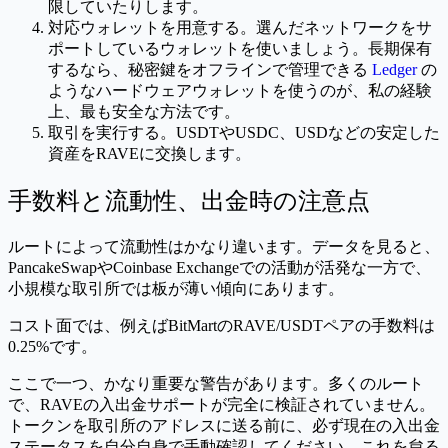
限していたりします。
対応ウォレットを用意する。選んだネットワークをサ
ポートしているウォレットを使いましょう。長期保有
するなら、秘密鍵をオフラインで管理できる
Ledger
の
ようなハードウェアウォレットを使うのが、私の経験
上、最も安全な方法です。
取引を実行する。USDTやUSDC、USDなどの安定した
資産をRAVEに交換します。
手数料と流動性、出金時の注意点
ルートによって流動性はかなり違います。データを見ると、
PancakeSwapやCoinbase Exchangeでの活動が活発な一方で、
小規模な取引所では板が薄い傾向にあります。
コスト面では、例えばBitMartのRAVE/USDTペアの手数料は
0.25%です。
ここで一つ、かなり重要な警告があります。多くのルート
で、RAVEの入出金サポートが完全に検証されていません。
トークンを取引所のアドレスに送る前に、必ず現在の入出金
ステータスを自分自身で手動確認してください。これを怠る