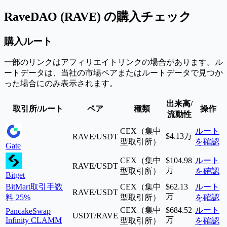
RaveDAO (RAVE) の購入チェック
購入ルート
一部のリンクはアフィリエイトリンクの場合があります。ル
ートデータは、当社の市場ペアまたはルートデータで見つか
った場合にのみ表示されます。
出来高/
取引所/ルート
ペア
種類
操作
流動性
CEX（集中
ルート
$4.13万
RAVE/USDT
型取引所）
を確認
Gate
CEX（集中
$104.98
ルート
RAVE/USDT
万
型取引所）
を確認
Bitget
BitMart
取引手数
CEX（集中
$62.13
ルート
RAVE/USDT
万
料 25%
型取引所）
を確認
CEX（集中
$684.52
ルート
PancakeSwap
USDT/RAVE
万
Infinity CLAMM
型取引所）
を確認