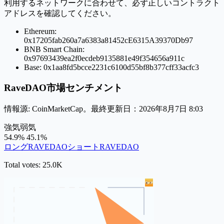
利用するネットワークに合わせて、必ず正しいコントラクト
アドレスを確認してください。
Ethereum:
0x17205fab260a7a6383a81452cE6315A39370Db97
BNB Smart Chain:
0x97693439ea2f0ecdeb9135881e49f354656a911c
Base: 0x1aa8fd5bcce2231c6100d55bf8b377cff33acfc3
RaveDAO市場センチメント
情報源: CoinMarketCap。最終更新日：2026年8月7日 8:03
強気
弱気
54.9%
45.1%
ロングRAVEDAO
ショートRAVEDAO
Total votes: 25.0K