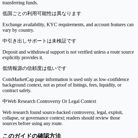
transferring funds.
低
国ごとの利用可能性は異なります
Exchange availability, KYC requirements, and account features can
vary by country.
中
引き出しサポートは未検証です
Deposit and withdrawal support is not verified unless a route source
explicitly provides it.
低
情報源の信頼度は低いです
CoinMarketCap page information is used only as low-confidence
background context, not as proof of listings, fees, liquidity, or
contract safety.
中
Web Research Controversy Or Legal Context
Web research found source-backed controversy, legal, exploit,
collapse, or governance context; readers should review those
sources before using any route.
このガイドの確認方法