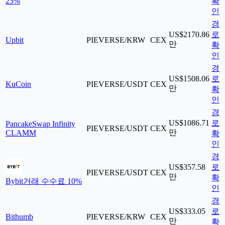
25%
확
인
경
US$2170.86
로
Upbit
PIEVERSE/KRW
CEX
만
확
인
경
US$1508.06
로
KuCoin
PIEVERSE/USDT
CEX
만
확
인
경
US$1086.71
로
PancakeSwap Infinity
PIEVERSE/USDT
CEX
만
CLAMM
확
인
경
US$357.58
로
PIEVERSE/USDT
CEX
만
확
Bybit
거래 수수료 10%
인
경
US$333.05
로
Bithumb
PIEVERSE/KRW
CEX
만
확