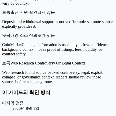
vary by country.
보통
출금 지원 확인되지 않음
Deposit and withdrawal support is not verified unless a route source
explicitly provides it.
낮음
배경 소스 신뢰도가 낮음
CoinMarketCap page information is used only as low-confidence
background context, not as proof of listings, fees, liquidity, or
contract safety.
보통
Web Research Controversy Or Legal Context
Web research found source-backed controversy, legal, exploit,
collapse, or governance context; readers should review those
sources before using any route.
이 가이드의 확인 방식
마지막 검증
2026년 8월 1일