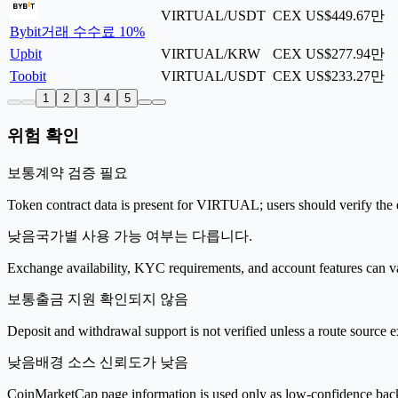
VIRTUAL/USDT
CEX
US$449.67만
Bybit
거래 수수료 10%
Upbit
VIRTUAL/KRW
CEX
US$277.94만
Toobit
VIRTUAL/USDT
CEX
US$233.27만
1
2
3
4
5
위험 확인
보통
계약 검증 필요
Token contract data is present for VIRTUAL; users should verify the e
낮음
국가별 사용 가능 여부는 다릅니다.
Exchange availability, KYC requirements, and account features can v
보통
출금 지원 확인되지 않음
Deposit and withdrawal support is not verified unless a route source ex
낮음
배경 소스 신뢰도가 낮음
CoinMarketCap page information is used only as low-confidence backgrou