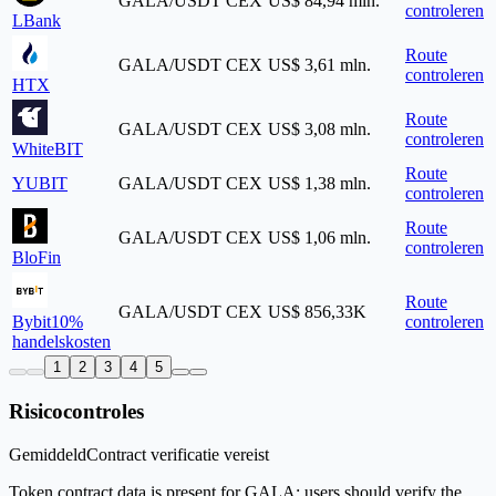
GALA/USDT
CEX
US$ 84,94 mln.
controleren
LBank
Route
GALA/USDT
CEX
US$ 3,61 mln.
controleren
HTX
Route
GALA/USDT
CEX
US$ 3,08 mln.
controleren
WhiteBIT
Route
YUBIT
GALA/USDT
CEX
US$ 1,38 mln.
controleren
Route
GALA/USDT
CEX
US$ 1,06 mln.
controleren
BloFin
Route
GALA/USDT
CEX
US$ 856,33K
Bybit
10%
controleren
handelskosten
1
2
3
4
5
Risicocontroles
Gemiddeld
Contract verificatie vereist
Token contract data is present for GALA; users should verify the