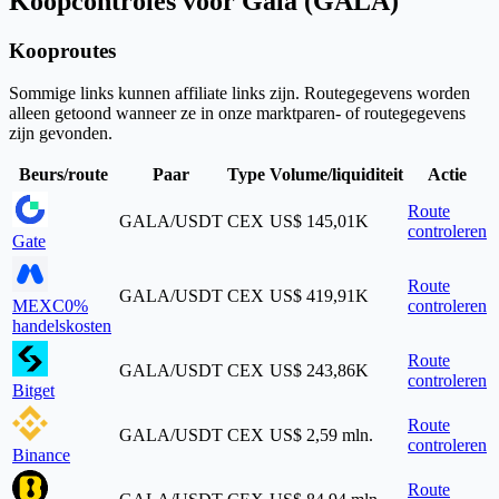
Koopcontroles voor Gala (GALA)
Kooproutes
Sommige links kunnen affiliate links zijn. Routegegevens worden
alleen getoond wanneer ze in onze marktparen- of routegegevens
zijn gevonden.
Beurs/route
Paar
Type
Volume/liquiditeit
Actie
Route
GALA/USDT
CEX
US$ 145,01K
controleren
Gate
Route
GALA/USDT
CEX
US$ 419,91K
MEXC
0%
controleren
handelskosten
Route
GALA/USDT
CEX
US$ 243,86K
controleren
Bitget
Route
GALA/USDT
CEX
US$ 2,59 mln.
controleren
Binance
Route