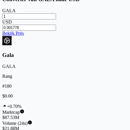
GALA
USD
Bekijk Prijs
Gala
GALA
Rang
#180
$0.00
+0.70%
Marktcap
$87.53M
Volume (24u)
$21.88M