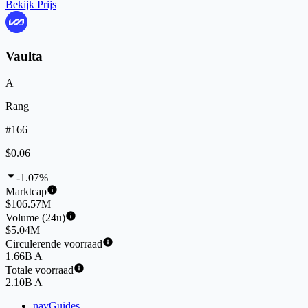
Bekijk Prijs
Vaulta
A
Rang
#166
$0.06
-1.07%
Marktcap
$106.57M
Volume (24u)
$5.04M
Circulerende voorraad
1.66B A
Totale voorraad
2.10B A
navGuides