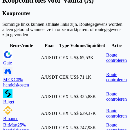
Koopcontroles voor Vaulta (A)
Kooproutes
Sommige links kunnen affiliate links zijn. Routegegevens worden
alleen getoond wanneer ze in onze marktparen- of routegegevens
zijn gevonden.
Beurs/route
Paar
Type
Volume/liquiditeit
Actie
Route
A/USDT
CEX
US$ 65,53K
controleren
Gate
Route
A/USDT
CEX
US$ 71,1K
MEXC
0%
controleren
handelskosten
Route
A/USDT
CEX
US$ 325,88K
controleren
Bitget
Route
A/USDT
CEX
US$ 639,37K
controleren
Binance
BitMart
25%
Route
A/USDT
CEX
US$ 747,98K