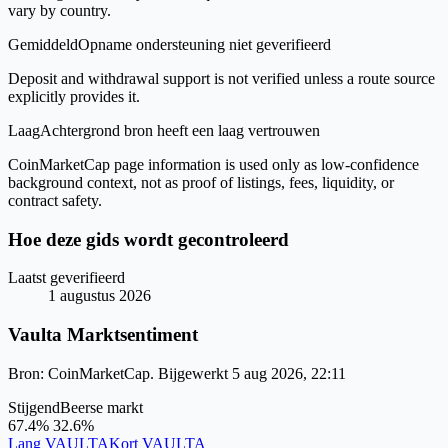
vary by country.
Gemiddeld
Opname ondersteuning niet geverifieerd
Deposit and withdrawal support is not verified unless a route source
explicitly provides it.
Laag
Achtergrond bron heeft een laag vertrouwen
CoinMarketCap page information is used only as low-confidence
background context, not as proof of listings, fees, liquidity, or
contract safety.
Hoe deze gids wordt gecontroleerd
Laatst geverifieerd
1 augustus 2026
Vaulta Marktsentiment
Bron: CoinMarketCap. Bijgewerkt 5 aug 2026, 22:11
Stijgend
Beerse markt
67.4%
32.6%
Lang VAULTA
Kort VAULTA