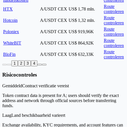
handelskosten
controleren
Route
HTX
A/USDT
CEX
US$ 1,78 mln.
controleren
Route
Hotcoin
A/USDT
CEX
US$ 1,32 mln.
controleren
Route
Poloniex
A/USDT
CEX
US$ 919,96K
controleren
Route
WhiteBIT
A/USDT
CEX
US$ 864,92K
controleren
Route
BloFin
A/USDT
CEX
US$ 632,33K
controleren
1
2
3
4
Risicocontroles
Gemiddeld
Contract verificatie vereist
Token contract data is present for A; users should verify the exact
address and network through official sources before transferring
funds.
Laag
Land beschikbaarheid varieert
Exchange availability, KYC requirements, and account features can