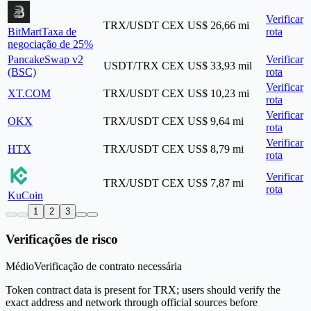
Verificar
TRX/USDT
CEX
US$ 26,66 mi
BitMart
Taxa de
rota
negociação de 25%
PancakeSwap v2
Verificar
USDT/TRX
CEX
US$ 33,93 mil
(BSC)
rota
Verificar
XT.COM
TRX/USDT
CEX
US$ 10,23 mi
rota
Verificar
OKX
TRX/USDT
CEX
US$ 9,64 mi
rota
Verificar
HTX
TRX/USDT
CEX
US$ 8,79 mi
rota
Verificar
TRX/USDT
CEX
US$ 7,87 mi
rota
KuCoin
1
2
3
Verificações de risco
Médio
Verificação de contrato necessária
Token contract data is present for TRX; users should verify the
exact address and network through official sources before