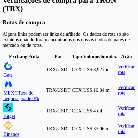
Verificações de compra para TRON
(TRX)
Rotas de compra
Alguns links podem ser links de afiliado. Os dados de rota só são
exibidos quando foram encontrados nos nossos dados de pares de
mercado ou de rotas.
Exchange/rota
Par
Tipo
Volume/liquidez
Ação
Verificar
TRX/USDT
CEX
US$ 8,92 mi
rota
Gate
Verificar
TRX/USDT
CEX
US$ 10,84 mi
MEXC
Taxa de
rota
negociação de 0%
Verificar
TRX/USDT
CEX
US$ 4 mi
rota
Bitget
Verificar
TRX/USDT
CEX
US$ 35,06 mi
rota
Binance