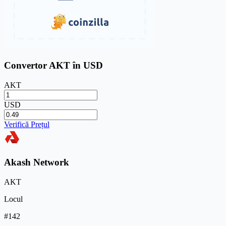
Convertor AKT în USD
AKT
USD
Verifică Prețul
Akash Network
AKT
Locul
#142