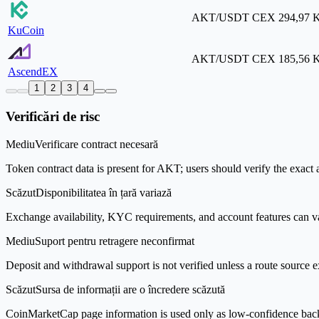
AKT/USDT
CEX
294,97 
KuCoin
AKT/USDT
CEX
185,56 
AscendEX
1
2
3
4
Verificări de risc
Mediu
Verificare contract necesară
Token contract data is present for AKT; users should verify the exact 
Scăzut
Disponibilitatea în țară variază
Exchange availability, KYC requirements, and account features can v
Mediu
Suport pentru retragere neconfirmat
Deposit and withdrawal support is not verified unless a route source ex
Scăzut
Sursa de informații are o încredere scăzută
CoinMarketCap page information is used only as low-confidence backgrou