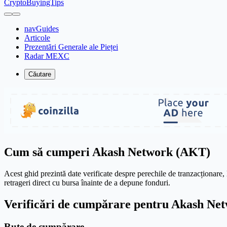
CryptoBuyingTips
navGuides
Articole
Prezentări Generale ale Pieței
Radar MEXC
Căutare
Cum să cumperi Akash Network (AKT)
Acest ghid prezintă date verificate despre perechile de tranzacționare, l
retrageri direct cu bursa înainte de a depune fonduri.
Verificări de cumpărare pentru Akash Ne
Rute de cumpărare