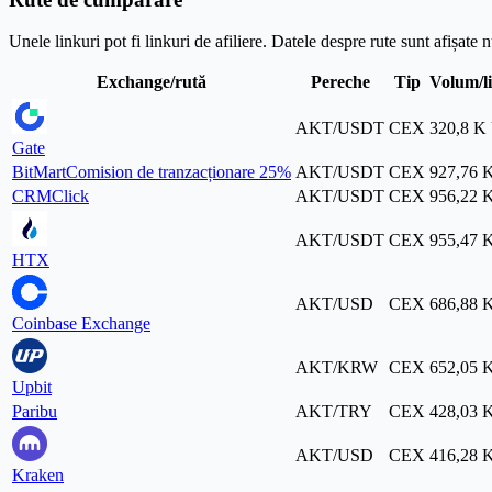
Unele linkuri pot fi linkuri de afiliere. Datele despre rute sunt afișate
Exchange/rută
Pereche
Tip
Volum/li
AKT/USDT
CEX
320,8 K
Gate
BitMart
Comision de tranzacționare 25%
AKT/USDT
CEX
927,76 
CRMClick
AKT/USDT
CEX
956,22 
AKT/USDT
CEX
955,47 
HTX
AKT/USD
CEX
686,88 
Coinbase Exchange
AKT/KRW
CEX
652,05 
Upbit
Paribu
AKT/TRY
CEX
428,03 
AKT/USD
CEX
416,28 
Kraken