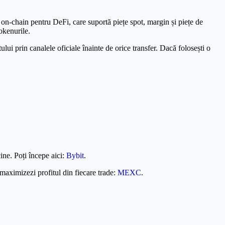
on-chain pentru DeFi, care suportă piețe spot, margin și piețe de
tokenurile.
i prin canalele oficiale înainte de orice transfer. Dacă folosești o
ine. Poți începe aici:
Bybit
.
aximizezi profitul din fiecare trade:
MEXC
.