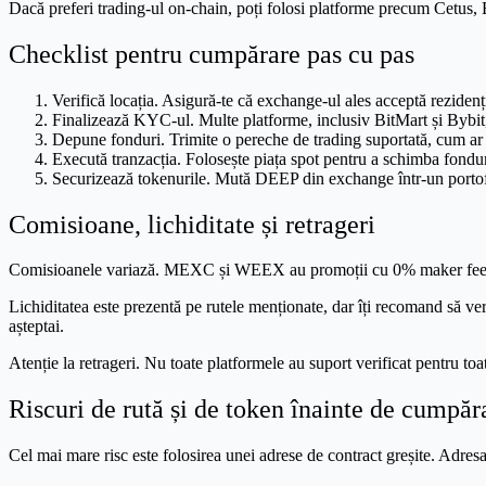
Dacă preferi trading-ul on-chain, poți folosi platforme precum Cetus,
Checklist pentru cumpărare pas cu pas
Verifică locația. Asigură-te că exchange-ul ales acceptă rezidenții
Finalizează KYC-ul. Multe platforme, inclusiv BitMart și Bybit, c
Depune fonduri. Trimite o pereche de trading suportată, cum a
Execută tranzacția. Folosește piața spot pentru a schimba fondu
Securizează tokenurile. Mută DEEP din exchange într-un portof
Comisioane, lichiditate și retrageri
Comisioanele variază. MEXC și WEEX au promoții cu 0% maker fees
Lichiditatea este prezentă pe rutele menționate, dar îți recomand să ver
așteptai.
Atenție la retrageri. Nu toate platformele au suport verificat pentru toa
Riscuri de rută și de token înainte de cumpăr
Cel mai mare risc este folosirea unei adrese de contract greșite.