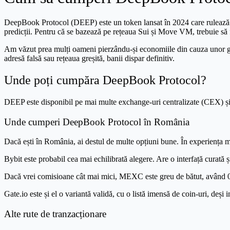
DeepBook Protocol (DEEP) este un token lansat în 2024 care rulează pe
predicții. Pentru că se bazează pe rețeaua Sui și Move VM, trebuie să fii 
Am văzut prea mulți oameni pierzându-și economiile din cauza unor greșe
adresă falsă sau rețeaua greșită, banii dispar definitiv.
Unde poți cumpăra DeepBook Protocol?
DEEP este disponibil pe mai multe exchange-uri centralizate (CEX) și 
Unde cumperi DeepBook Protocol în România
Dacă ești în România, ai destul de multe opțiuni bune. În experiența 
Bybit este probabil cea mai echilibrată alegere. Are o interfață curată 
Dacă vrei comisioane cât mai mici, MEXC este greu de bătut, având 0% 
Gate.io este și el o variantă validă, cu o listă imensă de coin-uri, deși 
Alte rute de tranzacționare