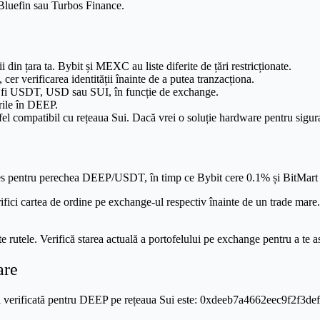
 Bluefin sau Turbos Finance.
 din țara ta. Bybit și MEXC au liste diferite de țări restricționate.
er verificarea identității înainte de a putea tranzacționa.
r fi USDT, USD sau SUI, în funcție de exchange.
rile în DEEP.
el compatibil cu rețeaua Sui. Dacă vrei o soluție hardware pentru sig
 pentru perechea DEEP/USDT, în timp ce Bybit cere 0.1% și BitMart
ifici cartea de ordine pe exchange-ul respectiv înainte de un trade mare. 
te rutele. Verifică starea actuală a portofelului pe exchange pentru a te 
are
 Adresa verificată pentru DEEP pe rețeaua Sui este: 0xdeeb7a4662eec