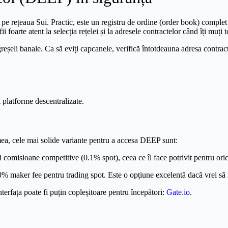
 rețeaua Sui. Practic, este un registru de ordine (order book) complet 
foarte atent la selecția rețelei și la adresele contractelor când îți muți 
li banale. Ca să eviți capcanele, verifică întotdeauna adresa contractulu
platforme descentralizate.
mea, cele mai solide variante pentru a accesa DEEP sunt:
și comisioane competitive (0.1% spot), ceea ce îl face potrivit pentru oric
maker fee pentru trading spot. Este o opțiune excelentă dacă vrei să m
interfața poate fi puțin copleșitoare pentru începători:
Gate.io
.