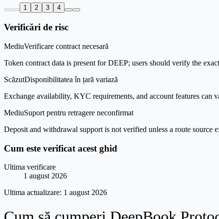
1
2
3
4
Verificări de risc
Mediu
Verificare contract necesară
Token contract data is present for DEEP; users should verify the exact
Scăzut
Disponibilitatea în țară variază
Exchange availability, KYC requirements, and account features can v
Mediu
Suport pentru retragere neconfirmat
Deposit and withdrawal support is not verified unless a route source ex
Cum este verificat acest ghid
Ultima verificare
1 august 2026
Ultima actualizare:
1 august 2026
Cum să cumperi DeepBook Protoc