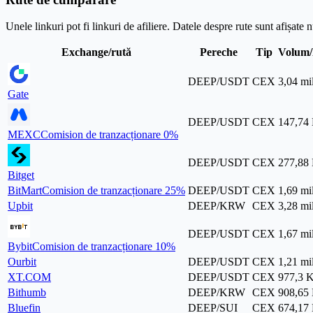
Unele linkuri pot fi linkuri de afiliere. Datele despre rute sunt afișate
Exchange/rută
Pereche
Tip
Volum/l
DEEP/USDT
CEX
3,04 m
Gate
DEEP/USDT
CEX
147,74
MEXC
Comision de tranzacționare 0%
DEEP/USDT
CEX
277,88
Bitget
BitMart
Comision de tranzacționare 25%
DEEP/USDT
CEX
1,69 m
Upbit
DEEP/KRW
CEX
3,28 m
DEEP/USDT
CEX
1,67 m
Bybit
Comision de tranzacționare 10%
Ourbit
DEEP/USDT
CEX
1,21 m
XT.COM
DEEP/USDT
CEX
977,3 
Bithumb
DEEP/KRW
CEX
908,65
Bluefin
DEEP/SUI
CEX
674,17