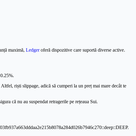
uranță maximă,
Ledger
oferă dispozitive care suportă diverse active.
 0.25%.
Altfel, riști slippage, adică să cumperi la un preț mai mare decât te
asigura că nu au suspendat retragerile pe rețeaua Sui.
9f2f3def03fb937a663dddaa2e215b8078a284d026b7946c270::deep::DEEP.