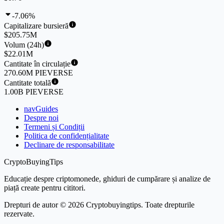
-7.06%
Capitalizare bursieră
$205.75M
Volum (24h)
$22.01M
Cantitate în circulație
270.60M PIEVERSE
Cantitate totală
1.00B PIEVERSE
navGuides
Despre noi
Termeni și Condiții
Politica de confidențialitate
Declinare de responsabilitate
CryptoBuyingTips
Educație despre criptomonede, ghiduri de cumpărare și analize de
piață create pentru cititori.
Drepturi de autor © 2026 Cryptobuyingtips. Toate drepturile
rezervate.