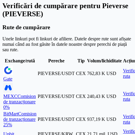
Verificări de cumpărare pentru Pieverse
(PIEVERSE)
Rute de cumpărare
Unele linkuri pot fi linkuri de afiliere. Datele despre rute sunt afișate
numai când au fost găsite în datele noastre despre perechi de piață
sau rute.
Exchange/rută
Pereche
Tip
Volum/lichiditate
Acțiu
Verifi
PIEVERSE/USDT
CEX
762,83 K USD
ruta
Gate
Verifi
MEXC
Comision
PIEVERSE/USDT
CEX
240,43 K USD
ruta
de tranzacționare
0%
BitMart
Comision
Verifi
de tranzacționare
PIEVERSE/USDT
CEX
937,19 K USD
ruta
25%
Verifi
Upbit
PIEVERSE/KRW
CEX
21,71 mil. USD