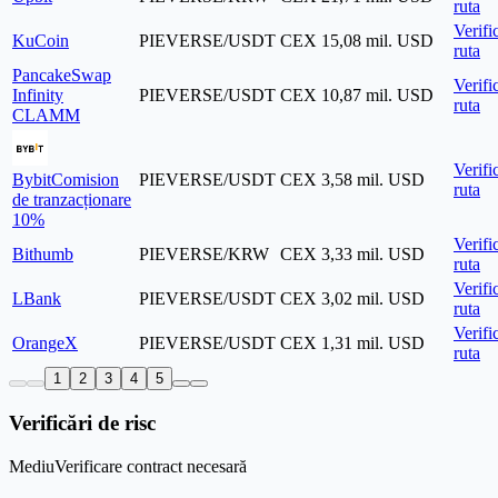
ruta
Verifi
KuCoin
PIEVERSE/USDT
CEX
15,08 mil. USD
ruta
PancakeSwap
Verifi
Infinity
PIEVERSE/USDT
CEX
10,87 mil. USD
ruta
CLAMM
Verifi
Bybit
Comision
PIEVERSE/USDT
CEX
3,58 mil. USD
ruta
de tranzacționare
10%
Verifi
Bithumb
PIEVERSE/KRW
CEX
3,33 mil. USD
ruta
Verifi
LBank
PIEVERSE/USDT
CEX
3,02 mil. USD
ruta
Verifi
OrangeX
PIEVERSE/USDT
CEX
1,31 mil. USD
ruta
1
2
3
4
5
Verificări de risc
Mediu
Verificare contract necesară