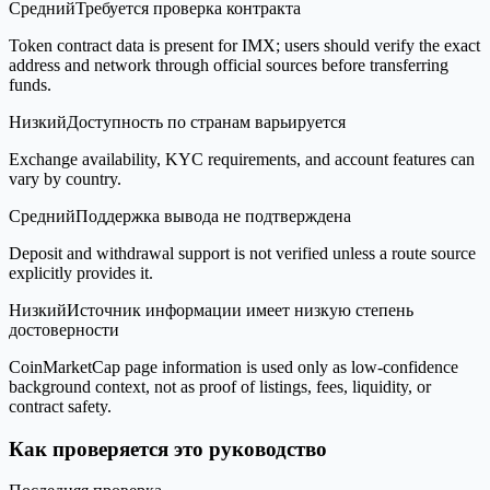
Средний
Требуется проверка контракта
Token contract data is present for IMX; users should verify the exact
address and network through official sources before transferring
funds.
Низкий
Доступность по странам варьируется
Exchange availability, KYC requirements, and account features can
vary by country.
Средний
Поддержка вывода не подтверждена
Deposit and withdrawal support is not verified unless a route source
explicitly provides it.
Низкий
Источник информации имеет низкую степень
достоверности
CoinMarketCap page information is used only as low-confidence
background context, not as proof of listings, fees, liquidity, or
contract safety.
Как проверяется это руководство