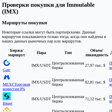
Проверки покупки для Immutable
(IMX)
Маршруты покупки
Некоторые ссылки могут быть партнерскими. Данные
маршрутов показываются только тогда, когда они найдены в
наших данных рыночных пар или маршрутов.
Биржа/
Объем/
Пара
Тип
маршрут
ликвидность
Централизованная
П
IMX/USDT
27,97 тыс. $
биржа
м
Gate
Централизованная
П
IMX/USDT
82,81 тыс. $
MEXC
Торговая
биржа
м
комиссия 0%
Централизованная
П
IMX/USDT
71,12 тыс. $
биржа
м
Bitget
Централизованная
П