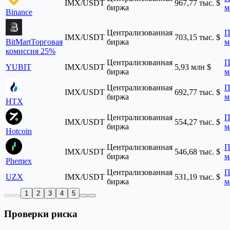
IMX/USDT
967,77 тыс. $
биржа
м
Binance
Централизованная
П
IMX/USDT
703,15 тыс. $
BitMart
Торговая
биржа
м
комиссия 25%
Централизованная
П
YUBIT
IMX/USDT
5,93 млн $
биржа
м
Централизованная
П
IMX/USDT
692,77 тыс. $
биржа
м
HTX
Централизованная
П
IMX/USDT
554,27 тыс. $
биржа
м
Hotcoin
Централизованная
П
IMX/USDT
546,68 тыс. $
биржа
м
Phemex
Централизованная
П
UZX
IMX/USDT
531,19 тыс. $
биржа
м
1
2
3
4
5
Проверки риска