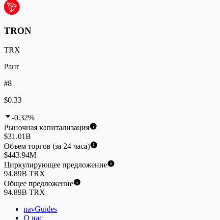
TRON
TRX
Ранг
#8
$0.33
-0.32%
Рыночная капитализация
$31.01B
Объем торгов (за 24 часа)
$443.94M
Циркулирующее предложение
94.89B TRX
Общее предложение
94.89B TRX
navGuides
О нас