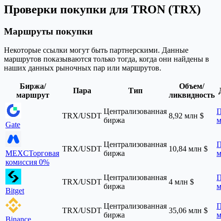
Проверки покупки для TRON (TRX)
Маршруты покупки
Некоторые ссылки могут быть партнерскими. Данные
маршрутов показываются только тогда, когда они найдены в
наших данных рыночных пар или маршрутов.
Биржа/
Объем/
Пара
Тип
маршрут
ликвидность
Централизованная
П
TRX/USDT
8,92 млн $
биржа
м
Gate
Централизованная
П
TRX/USDT
10,84 млн $
MEXC
Торговая
биржа
м
комиссия 0%
Централизованная
П
TRX/USDT
4 млн $
биржа
м
Bitget
Централизованная
П
TRX/USDT
35,06 млн $
биржа
м
Binance