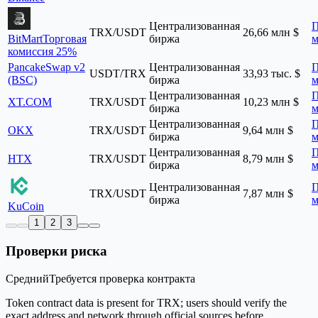
Централизованная
П
TRX/USDT
26,66 млн $
BitMart
Торговая
биржа
м
комиссия 25%
PancakeSwap v2
Централизованная
П
USDT/TRX
33,93 тыс. $
(BSC)
биржа
м
Централизованная
П
XT.COM
TRX/USDT
10,23 млн $
биржа
м
Централизованная
П
OKX
TRX/USDT
9,64 млн $
биржа
м
Централизованная
П
HTX
TRX/USDT
8,79 млн $
биржа
м
Централизованная
П
TRX/USDT
7,87 млн $
биржа
м
KuCoin
1
2
3
Проверки риска
Средний
Требуется проверка контракта
Token contract data is present for TRX; users should verify the
exact address and network through official sources before