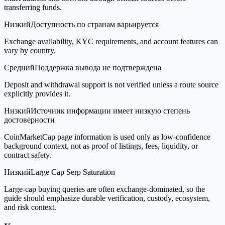
transferring funds.
Низкий
Доступность по странам варьируется
Exchange availability, KYC requirements, and account features can
vary by country.
Средний
Поддержка вывода не подтверждена
Deposit and withdrawal support is not verified unless a route source
explicitly provides it.
Низкий
Источник информации имеет низкую степень
достоверности
CoinMarketCap page information is used only as low-confidence
background context, not as proof of listings, fees, liquidity, or
contract safety.
Низкий
Large Cap Serp Saturation
Large-cap buying queries are often exchange-dominated, so the
guide should emphasize durable verification, custody, ecosystem,
and risk context.