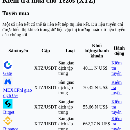
Kiểm tra mua cho Tezos (XTZ)
Tuyến mua
Một số liên kết có thể là liên kết tiếp thị liên kết. Dữ liệu tuyến chỉ
được hiển thị khi có trong dữ liệu cặp thị trường hoặc dữ liệu tuyến
của chúng tôi.
Khối
Hành
Sàn/tuyến
Cặp
Loại
lượng/thanh
động
khoản
Sàn giao
Kiểm
XTZ/USDT
dịch tập
40,11 N US$
tra
Gate
trung
tuyến
Sàn giao
Kiểm
XTZ/USDT
dịch tập
70,35 N US$
tra
MEXC
Phí giao
trung
tuyến
dịch 0%
Sàn giao
Kiểm
XTZ/USDT
dịch tập
55,66 N US$
tra
Bitget
trung
tuyến
Sàn giao
Kiểm
XTZ/USDT
dịch tập
662,27 N US$
tra
Binance
trung
tuyến