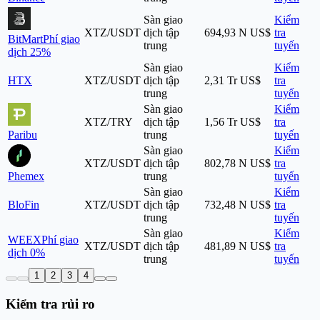
Sàn giao
Kiểm
XTZ/USDT
dịch tập
694,93 N US$
tra
BitMart
Phí giao
trung
tuyến
dịch 25%
Sàn giao
Kiểm
HTX
XTZ/USDT
dịch tập
2,31 Tr US$
tra
trung
tuyến
Sàn giao
Kiểm
XTZ/TRY
dịch tập
1,56 Tr US$
tra
Paribu
trung
tuyến
Sàn giao
Kiểm
XTZ/USDT
dịch tập
802,78 N US$
tra
Phemex
trung
tuyến
Sàn giao
Kiểm
BloFin
XTZ/USDT
dịch tập
732,48 N US$
tra
trung
tuyến
Sàn giao
Kiểm
WEEX
Phí giao
XTZ/USDT
dịch tập
481,89 N US$
tra
dịch 0%
trung
tuyến
1
2
3
4
Kiểm tra rủi ro