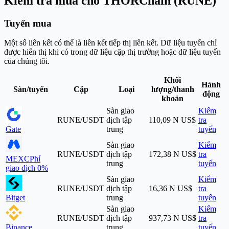
Kiểm tra mua cho THORChain (RUNE)
Tuyến mua
Một số liên kết có thể là liên kết tiếp thị liên kết. Dữ liệu tuyến chỉ
được hiển thị khi có trong dữ liệu cặp thị trường hoặc dữ liệu tuyến
của chúng tôi.
Khối
Hành
Sàn/tuyến
Cặp
Loại
lượng/thanh
động
khoản
Sàn giao
Kiểm
RUNE/USDT
dịch tập
110,09 N US$
tra
Gate
trung
tuyến
Sàn giao
Kiểm
RUNE/USDT
dịch tập
172,38 N US$
tra
MEXC
Phí
trung
tuyến
giao dịch 0%
Sàn giao
Kiểm
RUNE/USDT
dịch tập
16,36 N US$
tra
Bitget
trung
tuyến
Sàn giao
Kiểm
RUNE/USDT
dịch tập
937,73 N US$
tra
Binance
trung
tuyến