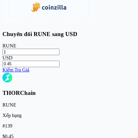
Chuyển đổi RUNE sang USD
RUNE
USD
Kiểm Tra Giá
THORChain
RUNE
Xếp hạng
#139
$0.45