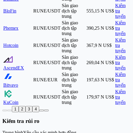
Sàn giao
Kiểm
BloFin
RUNE/USDT
dịch tập
555,15 N US$
tra
trung
tuyến
Sàn giao
Kiểm
Phemex
RUNE/USDT
dịch tập
390,25 N US$
tra
trung
tuyến
Sàn giao
Kiểm
Hotcoin
RUNE/USDT
dịch tập
367,9 N US$
tra
trung
tuyến
Sàn giao
Kiểm
RUNE/USDT
dịch tập
269,04 N US$
tra
AscendEX
trung
tuyến
Sàn giao
Kiểm
RUNE/EUR
dịch tập
197,63 N US$
tra
Bitvavo
trung
tuyến
Sàn giao
Kiểm
RUNE/USDT
dịch tập
179,97 N US$
tra
KuCoin
trung
tuyến
1
2
3
4
Kiểm tra rủi ro
Trung bình
Yêu cầu xác minh hợp đồng