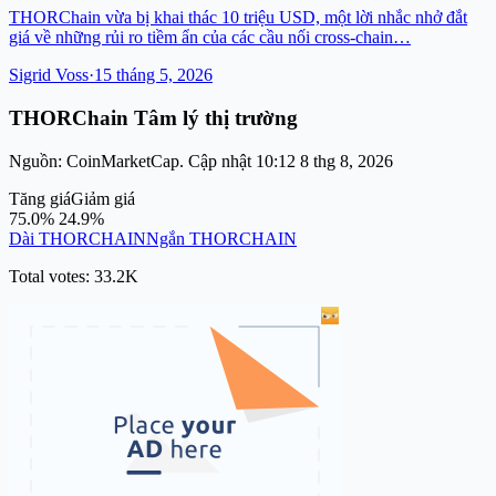
THORChain vừa bị khai thác 10 triệu USD, một lời nhắc nhở đắt
giá về những rủi ro tiềm ẩn của các cầu nối cross-chain…
Sigrid Voss
·
15 tháng 5, 2026
THORChain Tâm lý thị trường
Nguồn: CoinMarketCap. Cập nhật 10:12 8 thg 8, 2026
Tăng giá
Giảm giá
75.0%
24.9%
Dài THORCHAIN
Ngắn THORCHAIN
Total votes: 33.2K