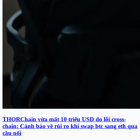
THORChain vừa mất 10 triệu USD do lỗi cross-
chain: Cảnh báo về rủi ro khi swap btc sang eth qua
cầu nối