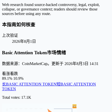
Web research found source-backed controversy, legal, exploit,
collapse, or governance context; readers should review those
sources before using any route.
本指南如何核查
上次验证
2026年8月1日
Basic Attention Token市场情绪
数据来源：CoinMarketCap。更新于 2026年8月3日 14:31
看涨
看跌
89.1%
10.9%
长BASIC ATTENTION TOKEN
短BASIC ATTENTION
TOKEN
Total votes: 17.1K