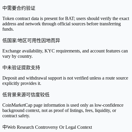
中
需要合约验证
Token contract data is present for BAT; users should verify the exact
address and network through official sources before transferring
funds.
低
国家/地区可用性因地而异
Exchange availability, KYC requirements, and account features can
vary by country.
中
未验证提款支持
Deposit and withdrawal support is not verified unless a route source
explicitly provides it.
低
背景来源可信度较低
CoinMarketCap page information is used only as low-confidence
background context, not as proof of listings, fees, liquidity, or
contract safety.
中
Web Research Controversy Or Legal Context