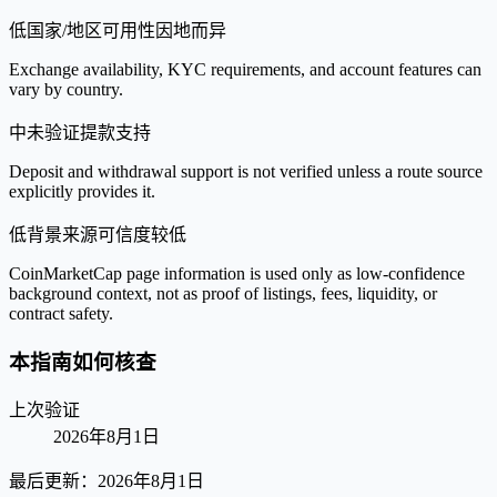
低
国家/地区可用性因地而异
Exchange availability, KYC requirements, and account features can
vary by country.
中
未验证提款支持
Deposit and withdrawal support is not verified unless a route source
explicitly provides it.
低
背景来源可信度较低
CoinMarketCap page information is used only as low-confidence
background context, not as proof of listings, fees, liquidity, or
contract safety.
本指南如何核查
上次验证
2026年8月1日
最后更新：
2026年8月1日