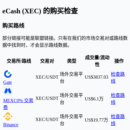
eCash (XEC) 的购买检查
购买路线
部分链接可能是联盟链接。只有在我们的市场交易对或路线数
据中找到时，才会显示路线数据。
成交量/流动
交易所/路线
交易对
类型
操作
性
场外交易平
检查路
XEC/USDT
US$3837.03
台
线
Gate
场外交易平
检查路
XEC/USDT
US$6.1万
MEXC
0% 交易
台
线
费
场外交易平
检查路
XEC/USDT
US$19.77万
台
线
Binance