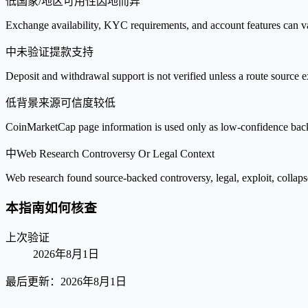
低
国家/地区可用性因地而异
Exchange availability, KYC requirements, and account features can v
中
未验证提款支持
Deposit and withdrawal support is not verified unless a route source ex
低
背景来源可信度较低
CoinMarketCap page information is used only as low-confidence backgrou
中
Web Research Controversy Or Legal Context
Web research found source-backed controversy, legal, exploit, collaps
本指南如何核查
上次验证
2026年8月1日
最后更新：
2026年8月1日