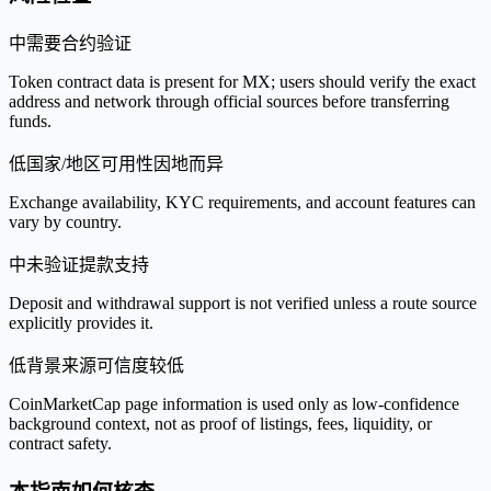
中
需要合约验证
Token contract data is present for MX; users should verify the exact
address and network through official sources before transferring
funds.
低
国家/地区可用性因地而异
Exchange availability, KYC requirements, and account features can
vary by country.
中
未验证提款支持
Deposit and withdrawal support is not verified unless a route source
explicitly provides it.
低
背景来源可信度较低
CoinMarketCap page information is used only as low-confidence
background context, not as proof of listings, fees, liquidity, or
contract safety.