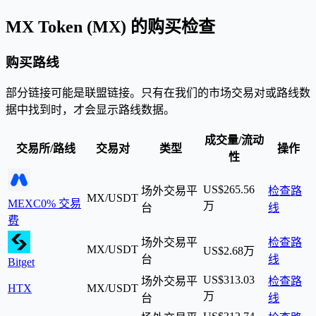
MX Token (MX) 的购买检查
购买路线
部分链接可能是联盟链接。只有在我们的市场交易对或路线数
据中找到时，才会显示路线数据。
成交量/流动
交易所/路线
交易对
类型
操作
性
US$265.56
场外交易平
检查路
MX/USDT
MEXC
0% 交易
万
台
线
费
场外交易平
检查路
MX/USDT
US$2.68万
台
线
Bitget
US$313.03
场外交易平
检查路
HTX
MX/USDT
万
台
线