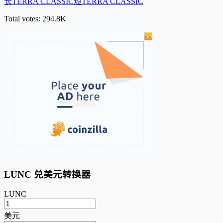
长TERRA CLASSIC
短TERRA CLASSIC
Total votes: 294.8K
LUNC 兑美元转换器
LUNC
美元