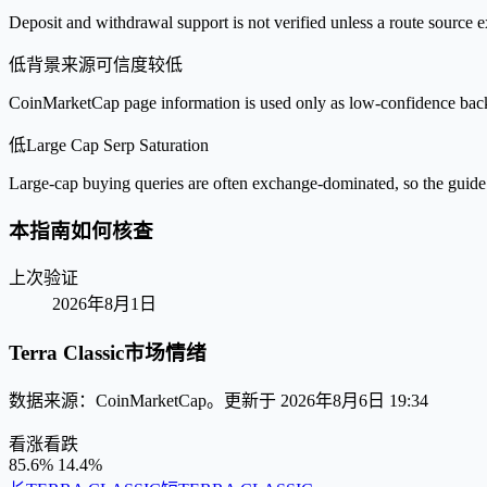
Deposit and withdrawal support is not verified unless a route source ex
低
背景来源可信度较低
CoinMarketCap page information is used only as low-confidence backgrou
低
Large Cap Serp Saturation
Large-cap buying queries are often exchange-dominated, so the guide 
本指南如何核查
上次验证
2026年8月1日
Terra Classic市场情绪
数据来源：CoinMarketCap。更新于 2026年8月6日 19:34
看涨
看跌
85.6%
14.4%