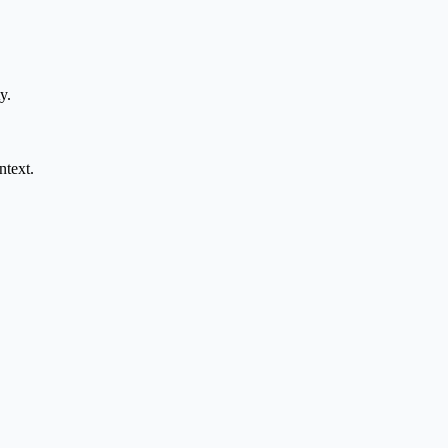
y.
ntext.