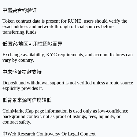
中
需要合约验证
Token contract data is present for RUNE; users should verify the
exact address and network through official sources before
transferring funds.
低
国家/地区可用性因地而异
Exchange availability, KYC requirements, and account features can
vary by country.
中
未验证提款支持
Deposit and withdrawal support is not verified unless a route source
explicitly provides it.
低
背景来源可信度较低
CoinMarketCap page information is used only as low-confidence
background context, not as proof of listings, fees, liquidity, or
contract safety.
中
Web Research Controversy Or Legal Context