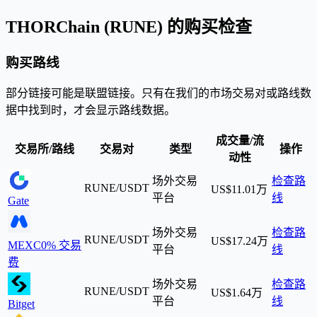
THORChain (RUNE) 的购买检查
购买路线
部分链接可能是联盟链接。只有在我们的市场交易对或路线数
据中找到时，才会显示路线数据。
成交量/流
交易所/路线
交易对
类型
操作
动性
场外交易
检查路
RUNE/USDT
US$11.01万
平台
线
Gate
场外交易
检查路
RUNE/USDT
US$17.24万
MEXC
0% 交易
平台
线
费
场外交易
检查路
RUNE/USDT
US$1.64万
平台
线
Bitget