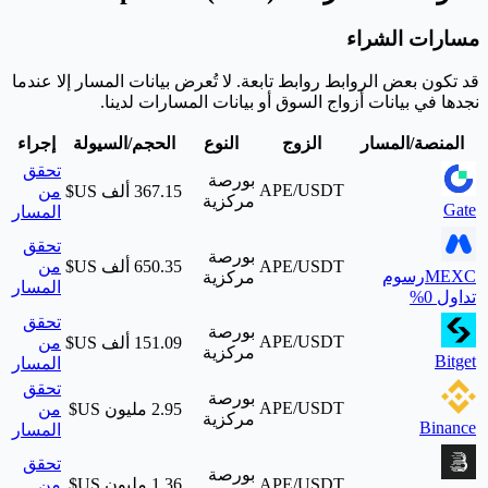
مسارات الشراء
قد تكون بعض الروابط روابط تابعة. لا تُعرض بيانات المسار إلا عندما
نجدها في بيانات أزواج السوق أو بيانات المسارات لدينا.
المنصة/المسار
الزوج
النوع
الحجم/السيولة
إجراء
تحقق
بورصة
APE/USDT
من
مركزية
Gate
المسار
تحقق
بورصة
APE/USDT
من
MEXC
رسوم
مركزية
المسار
تداول 0%
تحقق
بورصة
APE/USDT
من
مركزية
Bitget
المسار
تحقق
بورصة
APE/USDT
من
مركزية
Binance
المسار
تحقق
بورصة
APE/USDT
من