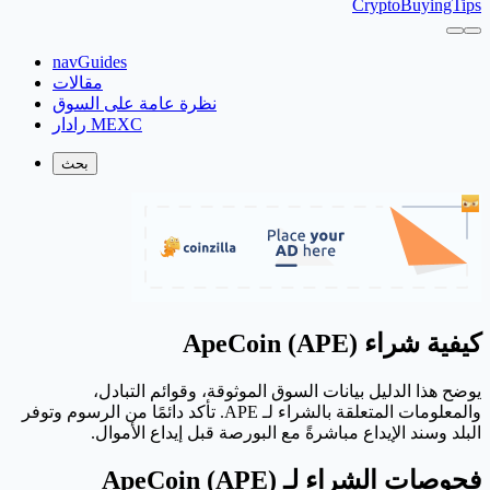
CryptoBuyingTips
navGuides
مقالات
نظرة عامة على السوق
رادار MEXC
بحث
كيفية شراء ApeCoin (APE)
يوضح هذا الدليل بيانات السوق الموثوقة، وقوائم التبادل،
والمعلومات المتعلقة بالشراء لـ APE. تأكد دائمًا من الرسوم وتوفر
البلد وسند الإيداع مباشرةً مع البورصة قبل إيداع الأموال.
فحوصات الشراء لـ ApeCoin (APE)