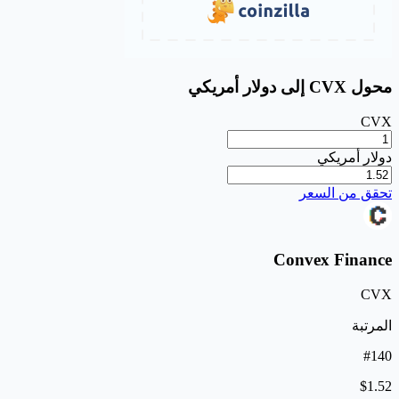
محول CVX إلى دولار أمريكي
CVX
دولار أمريكي
تحقق من السعر
Convex Finance
CVX
المرتبة
#140
$1.52