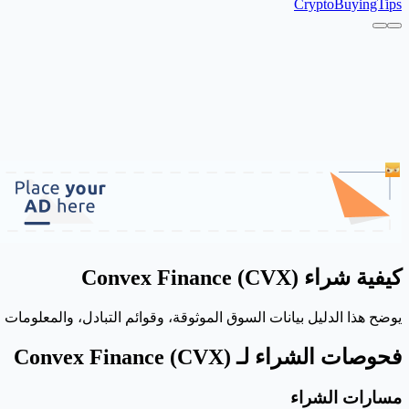
CryptoBuyingTips
كيفية شراء Convex Finance (CVX)
يوضح هذا الدليل بيانات السوق الموثوقة، وقوائم التبادل، والمعلومات المتعلقة بالشراء لـ CVX. تأكد دائمًا من الرسوم وتوفر البلد وسند الإيداع
فحوصات الشراء لـ Convex Finance (CVX)
مسارات الشراء