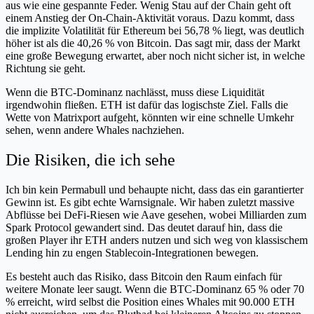
aus wie eine gespannte Feder. Wenig Stau auf der Chain geht oft
einem Anstieg der On-Chain-Aktivität voraus. Dazu kommt, dass
die implizite Volatilität für Ethereum bei 56,78 % liegt, was deutlich
höher ist als die 40,26 % von Bitcoin. Das sagt mir, dass der Markt
eine große Bewegung erwartet, aber noch nicht sicher ist, in welche
Richtung sie geht.
Wenn die BTC-Dominanz nachlässt, muss diese Liquidität
irgendwohin fließen. ETH ist dafür das logischste Ziel. Falls die
Wette von Matrixport aufgeht, könnten wir eine schnelle Umkehr
sehen, wenn andere Whales nachziehen.
Die Risiken, die ich sehe
Ich bin kein Permabull und behaupte nicht, dass das ein garantierter
Gewinn ist. Es gibt echte Warnsignale. Wir haben zuletzt massive
Abflüsse bei DeFi-Riesen wie Aave gesehen, wobei Milliarden zum
Spark Protocol gewandert sind. Das deutet darauf hin, dass die
großen Player ihr ETH anders nutzen und sich weg von klassischem
Lending hin zu engen Stablecoin-Integrationen bewegen.
Es besteht auch das Risiko, dass Bitcoin den Raum einfach für
weitere Monate leer saugt. Wenn die BTC-Dominanz 65 % oder 70
% erreicht, wird selbst die Position eines Whales mit 90.000 ETH