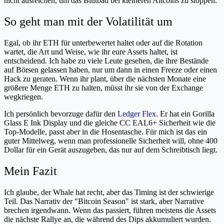
nicht ausreichen, um das Blutbad bei kleineren Altcoins zu stoppen.
So geht man mit der Volatilität um
Egal, ob ihr ETH für unterbewertet haltet oder auf die Rotation
wartet, die Art und Weise, wie ihr eure Assets haltet, ist
entscheidend. Ich habe zu viele Leute gesehen, die ihre Bestände
auf Börsen gelassen haben, nur um dann in einen Freeze oder einen
Hack zu geraten. Wenn ihr plant, über die nächsten Monate eine
größere Menge ETH zu halten, müsst ihr sie von der Exchange
wegkriegen.
Ich persönlich bevorzuge dafür den
Ledger Flex
. Er hat ein Gorilla
Glass E Ink Display und die gleiche CC EAL6+ Sicherheit wie die
Top-Modelle, passt aber in die Hosentasche. Für mich ist das ein
guter Mittelweg, wenn man professionelle Sicherheit will, ohne 400
Dollar für ein Gerät auszugeben, das nur auf dem Schreibtisch liegt.
Mein Fazit
Ich glaube, der Whale hat recht, aber das Timing ist der schwierige
Teil. Das Narrativ der "Bitcoin Season" ist stark, aber Narrative
brechen irgendwann. Wenn das passiert, führen meistens die Assets
die nächste Rallye an, die während des Dips akkumuliert wurden.