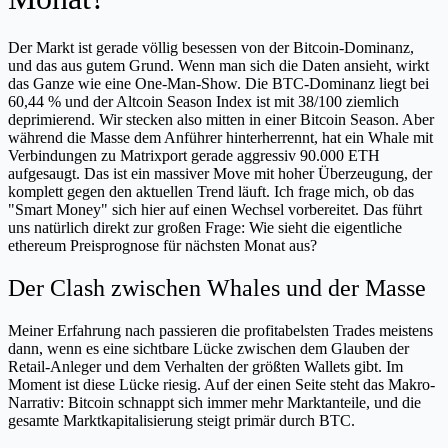
Der Markt ist gerade völlig besessen von der Bitcoin-Dominanz,
und das aus gutem Grund. Wenn man sich die Daten ansieht, wirkt
das Ganze wie eine One-Man-Show. Die BTC-Dominanz liegt bei
60,44 % und der Altcoin Season Index ist mit 38/100 ziemlich
deprimierend. Wir stecken also mitten in einer Bitcoin Season. Aber
während die Masse dem Anführer hinterherrennt, hat ein Whale mit
Verbindungen zu Matrixport gerade aggressiv 90.000 ETH
aufgesaugt. Das ist ein massiver Move mit hoher Überzeugung, der
komplett gegen den aktuellen Trend läuft. Ich frage mich, ob das
"Smart Money" sich hier auf einen Wechsel vorbereitet. Das führt
uns natürlich direkt zur großen Frage: Wie sieht die eigentliche
ethereum Preisprognose für nächsten Monat aus?
Der Clash zwischen Whales und der Masse
Meiner Erfahrung nach passieren die profitabelsten Trades meistens
dann, wenn es eine sichtbare Lücke zwischen dem Glauben der
Retail-Anleger und dem Verhalten der größten Wallets gibt. Im
Moment ist diese Lücke riesig. Auf der einen Seite steht das Makro-
Narrativ: Bitcoin schnappt sich immer mehr Marktanteile, und die
gesamte Marktkapitalisierung steigt primär durch BTC.