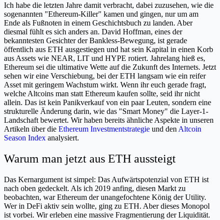
Ich habe die letzten Jahre damit verbracht, dabei zuzusehen, wie die
sogenannten "Ethereum-Killer" kamen und gingen, nur um am
Ende als Fußnoten in einem Geschichtsbuch zu landen. Aber
diesmal fühlt es sich anders an. David Hoffman, eines der
bekanntesten Gesichter der Bankless-Bewegung, ist gerade
öffentlich aus ETH ausgestiegen und hat sein Kapital in einen Korb
aus Assets wie NEAR, LIT und HYPE rotiert. Jahrelang hieß es,
Ethereum sei die ultimative Wette auf die Zukunft des Internets. Jetzt
sehen wir eine Verschiebung, bei der ETH langsam wie ein reifer
Asset mit geringem Wachstum wirkt. Wenn ihr euch gerade fragt,
welche Altcoins man statt Ethereum kaufen sollte, seid ihr nicht
allein. Das ist kein Panikverkauf von ein paar Leuten, sondern eine
strukturelle Änderung darin, wie das "Smart Money" die Layer-1-
Landschaft bewertet. Wir haben bereits ähnliche Aspekte in unseren
Artikeln über die
Ethereum Investmentstrategie
und den
Altcoin
Season Index
analysiert.
Warum man jetzt aus ETH aussteigt
Das Kernargument ist simpel: Das Aufwärtspotenzial von ETH ist
nach oben gedeckelt. Als ich 2019 anfing, diesen Markt zu
beobachten, war Ethereum der unangefochtene König der Utility.
Wer in DeFi aktiv sein wollte, ging zu ETH. Aber dieses Monopol
ist vorbei. Wir erleben eine massive Fragmentierung der Liquidität.