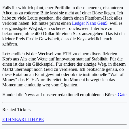
Falls ihr wirklich plant, euer Portfolio in diese neueren, riskanteren
Altcoins zu rotieren: Bitte lasst sie nicht auf einer Börse liegen. Ich
habe zu viele Leute gesehen, die durch einen Plattform-Hack alles
verloren haben. Ich nutze privat einen
Ledger Nano Gen5
, weil es
der günstigste Weg ist, ein sicheres Touchscreen-Interface zu
bekommen, ohne 400 Dollar für einen Stax auszugeben. Das ist ein
kleiner Preis für die Gewissheit, dass die Keys wirklich euch
gehören.
Letztendlich ist der Wechsel von ETH zu einem diversifizierten
Korb aus Alts eine Wette auf Innovation statt auf Stabilität. Für die
einen ist das ein Glücksspiel. Für andere der einzige Weg, in diesem
Markt überhaupt noch Geld zu verdienen. Ich beobachte genau, ob
diese Rotation an Fahrt gewinnt oder ob die institutionelle "Wall of
Money" das ETH-Narrativ rettet. Im Moment bewegt sich das
Momentum eindeutig weg vom Giganten.
Handelt die News auf unserer redaktionell empfohlenen Börse:
Gate
Related Tickers
ETH
NEAR
LIT
HYPE