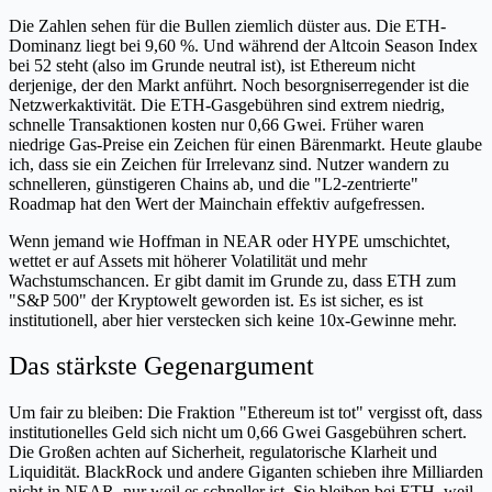
Die Zahlen sehen für die Bullen ziemlich düster aus. Die ETH-
Dominanz liegt bei 9,60 %. Und während der Altcoin Season Index
bei 52 steht (also im Grunde neutral ist), ist Ethereum nicht
derjenige, der den Markt anführt. Noch besorgniserregender ist die
Netzwerkaktivität. Die ETH-Gasgebühren sind extrem niedrig,
schnelle Transaktionen kosten nur 0,66 Gwei. Früher waren
niedrige Gas-Preise ein Zeichen für einen Bärenmarkt. Heute glaube
ich, dass sie ein Zeichen für Irrelevanz sind. Nutzer wandern zu
schnelleren, günstigeren Chains ab, und die "L2-zentrierte"
Roadmap hat den Wert der Mainchain effektiv aufgefressen.
Wenn jemand wie Hoffman in NEAR oder HYPE umschichtet,
wettet er auf Assets mit höherer Volatilität und mehr
Wachstumschancen. Er gibt damit im Grunde zu, dass ETH zum
"S&P 500" der Kryptowelt geworden ist. Es ist sicher, es ist
institutionell, aber hier verstecken sich keine 10x-Gewinne mehr.
Das stärkste Gegenargument
Um fair zu bleiben: Die Fraktion "Ethereum ist tot" vergisst oft, dass
institutionelles Geld sich nicht um 0,66 Gwei Gasgebühren schert.
Die Großen achten auf Sicherheit, regulatorische Klarheit und
Liquidität. BlackRock und andere Giganten schieben ihre Milliarden
nicht in NEAR, nur weil es schneller ist. Sie bleiben bei ETH, weil