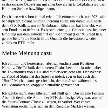
es das einzige Ökosystem mit einer bewährten Erfolgsbilanz ist, das
Billionen-Ströme bewältigen kann.
Das haben wir schon einmal erlebt. Ich erinnere mich, wie 2021 alle
behaupteten, Solana würde Ethereum killen, nur damit SOL nach
dem FTX-Kollaps um 90 % einbrach. Ethereum hat überlebt, weil
sein Fundament tiefer ist. Es besteht eine gute Chance, dass bei einer
Erholung aus dem aktuellen "Fear"-Sentiment (Fear & Greed liegt
gerade bei 24) die Flucht in die Qualität die Investoren wieder
zurück zu ETH treibt.
Meine Meinung dazu
Ich bin hin- und hergerissen, aber ich tendiere zum Rotations-
Narrativ. Die Technik der neueren Chains beeindruckt mich, aber
die Tokenomics von ETH sind mittlerweile echt zäh. Der Wechsel
zu Proof of Stake hat das Spiel verändert, aber er hat auch den
"Burn"-Mechanismus geschwächt, der den Asset während des
DeFi-Summers so knapp und attraktiv gemacht hat.
Ich glaube nicht, dass Ethereum auf Null geht. Das ist eine Fantasie.
Aber ich denke, die Ära, in der ETH der einzige Weg war, um auf
die Smart-Contract-These zu setzen, ist vorbei. Wer echtes
Wachstum sucht, muss sich an den Rand des Marktes wagen.