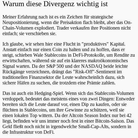
Warum diese Divergenz wichtig ist
Meiner Erfahrung nach ist es ein Zeichen für strategische
Neupositionierung, wenn die Preisaktion flach bleibt, aber das On-
Chain-Volumen explodiert. Trader verkaufen ihre Positionen nicht
einfach; sie verschieben sie.
Ich glaube, wir sehen hier eine Flucht in "produktives" Kapital.
Anstatt einfach nur einen Coin zu halten und zu hoffen, dass er
steigt, schieben Wale Stablecoins in DeFi-Protokolle, um Rendite zu
erwirtschaften, während sie auf ein klareres makroökonomisches
Signal warten. Da der S&P 500 und der NASDAQ beide leichte
Rückgänge verzeichnen, drängt das "Risk-Off"-Sentiment im
traditionellen Finanzsektor die Leute wahrscheinlich dazu, sich
sichere Häfen zu suchen, die trotzdem eine Prämie zahlen.
Das ist auch ein Hedging-Spiel. Wenn sich das Stablecoin-Volumen
verdoppelt, bedeutet das meistens eines von zwei Dingen: Entweder
bereiten sich die Leute darauf vor, einen Dip zu kaufen, oder sie
flüchten in Stablecoins, um ihre Gewinne zu schützen, weil sie
einen lokalen Top wittern. Da der Altcoin Season Index nur bei 42
liegt, befinden wir uns immer noch fest in einer Bitcoin-Saison. Das
Geld fließt noch nicht in irgendwelche Small-Cap-Alts, sondern in
die Infrastruktur von DeFi.