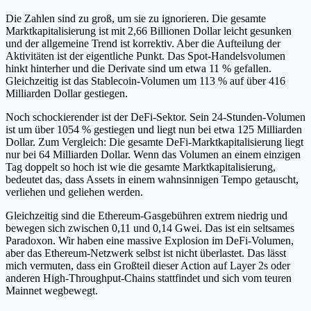
Die Zahlen sind zu groß, um sie zu ignorieren. Die gesamte
Marktkapitalisierung ist mit 2,66 Billionen Dollar leicht gesunken
und der allgemeine Trend ist korrektiv. Aber die Aufteilung der
Aktivitäten ist der eigentliche Punkt. Das Spot-Handelsvolumen
hinkt hinterher und die Derivate sind um etwa 11 % gefallen.
Gleichzeitig ist das Stablecoin-Volumen um 113 % auf über 416
Milliarden Dollar gestiegen.
Noch schockierender ist der DeFi-Sektor. Sein 24-Stunden-Volumen
ist um über 1054 % gestiegen und liegt nun bei etwa 125 Milliarden
Dollar. Zum Vergleich: Die gesamte DeFi-Marktkapitalisierung liegt
nur bei 64 Milliarden Dollar. Wenn das Volumen an einem einzigen
Tag doppelt so hoch ist wie die gesamte Marktkapitalisierung,
bedeutet das, dass Assets in einem wahnsinnigen Tempo getauscht,
verliehen und geliehen werden.
Gleichzeitig sind die Ethereum-Gasgebühren extrem niedrig und
bewegen sich zwischen 0,11 und 0,14 Gwei. Das ist ein seltsames
Paradoxon. Wir haben eine massive Explosion im DeFi-Volumen,
aber das Ethereum-Netzwerk selbst ist nicht überlastet. Das lässt
mich vermuten, dass ein Großteil dieser Action auf Layer 2s oder
anderen High-Throughput-Chains stattfindet und sich vom teuren
Mainnet wegbewegt.