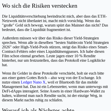
Wo sich die Risiken verstecken
Die Liquiditätsverschiebung beeindruckt mich, aber dass das ETH-
Netzwerk nicht überlastet ist, macht mich vorsichtig. Wenn das
"große" Geld sich bewegt, warum spürt das Mainnet das nicht? Das
bedeutet, dass die Liquidität fragmentiert ist.
Außerdem müssen wir über das Risiko dieser Yield-Strategien
sprechen. Wenn alle in dieselben "besten Stablecoin Yield Strategien
2026" oder High-Yield-Pools stürzen, steigt das Risiko eines Smart-
Contract-Fehlers oder eines Liquiditätsengpasses. Ich habe diesen
Film schon einmal gesehen. Leute jagen einer 10 % Rendite
hinterher, nur um festzustellen, dass das Protokoll eine Logiklücke
hat.
Wenn ihr Gelder in diese Protokolle verschiebt, holt sie euch bitte
aus einer guten Gottes Reich – also weg von der Exchange. Ich
nutze einen
Ledger Nano X
, weil er Bluetooth für das mobile
Management hat. Das ist ein Lebensretter, wenn man unterwegs mit
DeFi-dApps interagiert. Seine Assets in einer Hardware-Wallet zu
halten, während man nach Rendite sucht, ist der einzige Weg, in
diesem Markt nachts ruhig zu schlafen.
Worauf ich als Nächstes achte