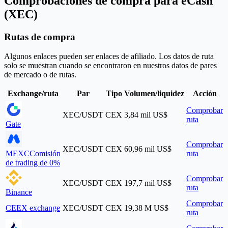
Comprobaciones de compra para eCash
(XEC)
Rutas de compra
Algunos enlaces pueden ser enlaces de afiliado. Los datos de ruta
solo se muestran cuando se encontraron en nuestros datos de pares
de mercado o de rutas.
Exchange/ruta
Par
Tipo
Volumen/liquidez
Acción
Comprobar
XEC/USDT
CEX
3,84 mil US$
ruta
Gate
Comprobar
XEC/USDT
CEX
60,96 mil US$
MEXC
Comisión
ruta
de trading de 0%
Comprobar
XEC/USDT
CEX
197,7 mil US$
ruta
Binance
Comprobar
CEEX exchange
XEC/USDT
CEX
19,38 M US$
ruta