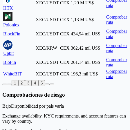
Comprobar
XEC/USDT
CEX
1,29 M US$
ruta
HTX
Comprobar
XEC/USDT
CEX
1,13 M US$
ruta
Poloniex
Comprobar
BlockFin
XEC/USDT
CEX
434,94 mil US$
ruta
Comprobar
XEC/KRW
CEX
362,42 mil US$
ruta
Upbit
Comprobar
BloFin
XEC/USDT
CEX
261,14 mil US$
ruta
Comprobar
WhiteBIT
XEC/USDT
CEX
196,3 mil US$
ruta
1
2
3
4
5
Comprobaciones de riesgo
Bajo
Disponibilidad por país varía
Exchange availability, KYC requirements, and account features can
vary by country.