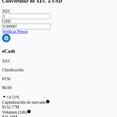
Convertidor de XEC a USD
XEC
USD
Verificar Precio
eCash
XEC
Clasificación
#150
$0.00
+4.11%
Capitalización de mercado
$132.77M
Volumen (24h)
$16.19M