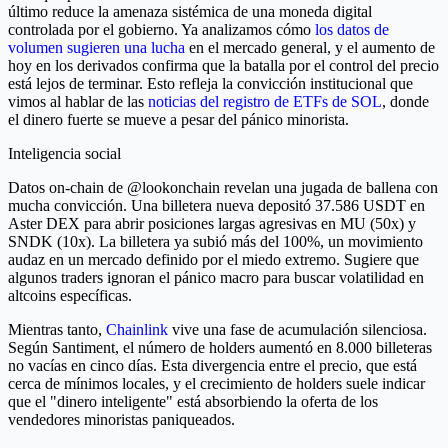
último reduce la amenaza sistémica de una moneda digital
controlada por el gobierno. Ya analizamos cómo
los datos de
volumen sugieren una lucha
en el mercado general, y el aumento de
hoy en los derivados confirma que la batalla por el control del precio
está lejos de terminar. Esto refleja la convicción institucional que
vimos al hablar de las
noticias del registro de ETFs de SOL
, donde
el dinero fuerte se mueve a pesar del pánico minorista.
Inteligencia social
Datos on-chain de @lookonchain revelan una jugada de ballena con
mucha convicción. Una billetera nueva depositó 37.586 USDT en
Aster DEX para abrir posiciones largas agresivas en MU (50x) y
SNDK (10x). La billetera ya subió más del 100%, un movimiento
audaz en un mercado definido por el miedo extremo. Sugiere que
algunos traders ignoran el pánico macro para buscar volatilidad en
altcoins específicas.
Mientras tanto,
Chainlink
vive una fase de acumulación silenciosa.
Según Santiment, el número de holders aumentó en 8.000 billeteras
no vacías en cinco días. Esta divergencia entre el precio, que está
cerca de mínimos locales, y el crecimiento de holders suele indicar
que el "dinero inteligente" está absorbiendo la oferta de los
vendedores minoristas paniqueados.