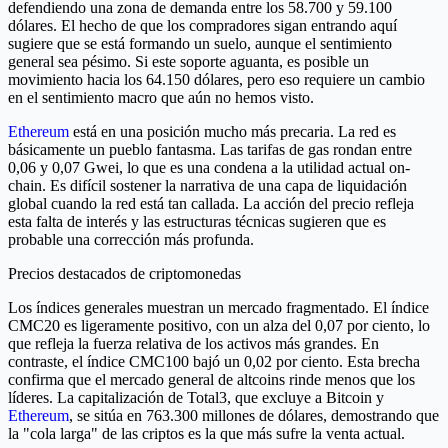
defendiendo una zona de demanda entre los 58.700 y 59.100
dólares. El hecho de que los compradores sigan entrando aquí
sugiere que se está formando un suelo, aunque el sentimiento
general sea pésimo. Si este soporte aguanta, es posible un
movimiento hacia los 64.150 dólares, pero eso requiere un cambio
en el sentimiento macro que aún no hemos visto.
Ethereum
está en una posición mucho más precaria. La red es
básicamente un pueblo fantasma. Las tarifas de gas rondan entre
0,06 y 0,07 Gwei, lo que es una condena a la utilidad actual on-
chain. Es difícil sostener la narrativa de una capa de liquidación
global cuando la red está tan callada. La acción del precio refleja
esta falta de interés y las estructuras técnicas sugieren que es
probable una corrección más profunda.
Precios destacados de criptomonedas
Los índices generales muestran un mercado fragmentado. El índice
CMC20 es ligeramente positivo, con un alza del 0,07 por ciento, lo
que refleja la fuerza relativa de los activos más grandes. En
contraste, el índice CMC100 bajó un 0,02 por ciento. Esta brecha
confirma que el mercado general de altcoins rinde menos que los
líderes. La capitalización de Total3, que excluye a Bitcoin y
Ethereum
, se sitúa en 763.300 millones de dólares, demostrando que
la "cola larga" de las criptos es la que más sufre la venta actual.