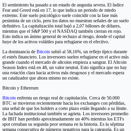
El sentimiento ha pasado a un estado de angustia severa. El índice
Fear and Greed está en 17, lo que indica un periodo de miedo
extremo. Este suelo psicológico suele coincidir con la fase más
pesimista de un ciclo, pero los datos no muestran señales de un suelo
definitivo. La capitalización total bajó a 2,07 billones de dólares,
mientras que el S&P 500 y el NASDAQ también cierran en rojo.
Esto indica un ánimo general de rechazo al riesgo, donde el capital
huye de los activos volátiles para refugiarse en el efectivo.
La dominancia de
Bitcoin
subió al 58,16%, un reflejo típico durante
el estrés financiero. Los inversores suelen refugiarse en el activo más
grande cuando el mercado de altcoins empieza a sangrar. El Altcoin
Season Index está en 48, un valor neutral. Esto significa que no hay
una rotación clara hacia activos más riesgosos y el mercado espera
un catalizador que ahora mismo no existe.
Bitcoin y Ethereum
Bitcoin
enfrenta un riesgo real de capitulación. Cerca de 50.000
BTC se movieron recientemente hacia los exchanges con pérdidas,
una señal de que los holders a corto plazo están llegando a su límite.
La fachada institucional también se agrieta. Los inversores promedio
de IBIT han perdido aproximadamente un 40% mientras los ETFs
spot cerraban su segunda peor semana en la historia. Es la séptima
semana consecutiva de números negativos para la categoría. Es un