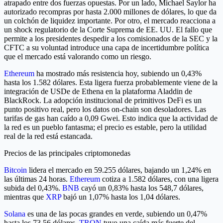
atrapado entre dos fuerzas opuestas. Por un lado, Michael Saylor ha
autorizado recompras por hasta 2.000 millones de dólares, lo que da
un colchón de liquidez importante. Por otro, el mercado reacciona a
un shock regulatorio de la Corte Suprema de EE. UU. El fallo que
permite a los presidentes despedir a los comisionados de la SEC y la
CFTC a su voluntad introduce una capa de incertidumbre política
que el mercado está valorando como un riesgo.
Ethereum
ha mostrado más resistencia hoy, subiendo un 0,43%
hasta los 1.582 dólares. Esta ligera fuerza probablemente viene de la
integración de USDe de Ethena en la plataforma Aladdin de
BlackRock. La adopción institucional de primitivos DeFi es un
punto positivo real, pero los datos on-chain son desoladores. Las
tarifas de gas han caído a 0,09 Gwei. Esto indica que la actividad de
la red es un pueblo fantasma; el precio es estable, pero la utilidad
real de la red está estancada.
Precios de las principales criptomonedas
Bitcoin
lidera el mercado en 59.255 dólares, bajando un 1,24% en
las últimas 24 horas.
Ethereum
cotiza a 1.582 dólares, con una ligera
subida del 0,43%.
BNB
cayó un 0,83% hasta los 548,7 dólares,
mientras que
XRP
bajó un 1,07% hasta los 1,04 dólares.
Solana
es una de las pocas grandes en verde, subiendo un 0,47%
hasta los 73,56 dólares.
TRON
tuvo una caída más fuerte del