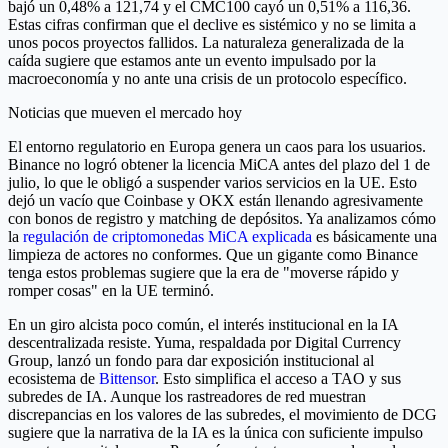
bajó un 0,48% a 121,74 y el CMC100 cayó un 0,51% a 116,36.
Estas cifras confirman que el declive es sistémico y no se limita a
unos pocos proyectos fallidos. La naturaleza generalizada de la
caída sugiere que estamos ante un evento impulsado por la
macroeconomía y no ante una crisis de un protocolo específico.
Noticias que mueven el mercado hoy
El entorno regulatorio en Europa genera un caos para los usuarios.
Binance no logró obtener la licencia MiCA antes del plazo del 1 de
julio, lo que le obligó a suspender varios servicios en la UE. Esto
dejó un vacío que Coinbase y OKX están llenando agresivamente
con bonos de registro y matching de depósitos. Ya analizamos cómo
la
regulación de criptomonedas MiCA explicada
es básicamente una
limpieza de actores no conformes. Que un gigante como Binance
tenga estos problemas sugiere que la era de "moverse rápido y
romper cosas" en la UE terminó.
En un giro alcista poco común, el interés institucional en la IA
descentralizada resiste. Yuma, respaldada por Digital Currency
Group, lanzó un fondo para dar exposición institucional al
ecosistema de
Bittensor
. Esto simplifica el acceso a TAO y sus
subredes de IA. Aunque los rastreadores de red muestran
discrepancias en los valores de las subredes, el movimiento de DCG
sugiere que la narrativa de la IA es la única con suficiente impulso