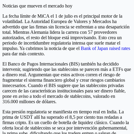
Noticias que mueven el mercado hoy
La fecha límite de MiCA el 1 de julio es el principal motor de la
volatilidad. La Autoridad Europea de Valores y Mercados ha
advertido que las firmas sin licencia se enfrentan a una desaparición
total. Mientras Alemania lidera la carrera con 57 proveedores
autorizados, el resto del bloque está improvisando. Esto crea un
periodo de incertidumbre regulatoria intensa que suele matar el
impulso. Ya cubrimos la noticia de que el
Bank of Japan raised rates
para dar más contexto.
El Banco de Pagos Internacionales (BIS) también ha decidido
intervenir, sugiriendo que las stablecoins se parecen más a ETFs que
a dinero real. Argumentan que estos activos corren el riesgo de
fragmentar el sistema financiero global y crear riesgos cambiarios
innecesarios. Cuando el BIS sugiere que las stablecoins privadas
carecen de las características institucionales para ser dinero fiable,
pone en aviso a todo el mercado de stablecoins, valorado en
316.000 millones de dólares.
Esta presión regulatoria se manifiesta en tiempo real en India. La
prima de USDT allí ha superado el 8,5 por ciento tras redadas a
firmas cripto. Es un cuello de botella de liquidez clásico. Cuando la
oferta local de stablecoins se seca por intervención gubernamental,
la prima sube, dificultando que los traders entren o salgan de