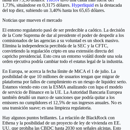
1,73%, situándose en 0,3175 dólares.
Hyperliquid
es la destacada
del top diez, subiendo un 3,40% hasta los 65,65 dólares.
Noticias que mueven el mercado
El entorno regulatorio pasó de ser predecible a caótico. La decisión
de la Corte Suprema de dar al presidente el poder de despedir a los
comisionados de las agencias a su voluntad es un shock masivo.
Elimina la independencia percibida de la SEC y la CFTC,
convirtiendo la regulación cripto en una extensión directa del
capricho presidencial. Esto crea un entorno volátil donde una sola
orden ejecutiva podría cambiar todo el estatus legal de la industria.
En Europa, se acerca la fecha límite de MiCA el 1 de julio. La
posibilidad de que 10 millones de usuarios tengan que migrar de
plataforma por fallos de cumplimiento es un riesgo de liquidez serio.
Estamos viendo esto con la ESMA analizando con lupa el modelo
de servicio de Binance en la UE. La Autoridad Bancaria Europea
también detalló un marco de sanciones que podría quitar a los
emisores no cumplidores el 12,5% de sus ingresos anuales. No es
una transición suave; es una limpieza regulatoria.
Hay algunos puntos brillantes. La relación de BlackRock con
Ethena y la posibilidad de un proyecto de ley de vivienda en EE.
UU. que prohíba las CBDC hasta 2030 son señales alcistas. Esto