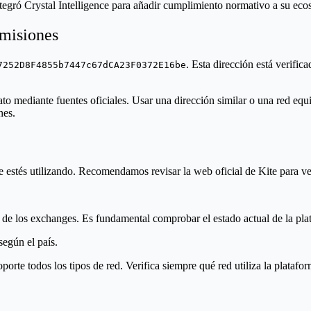
tegró Crystal Intelligence para añadir cumplimiento normativo a su eco
omisiones
. Esta dirección está verif
7252D8F4855b7447c67dCA23F0372E16be
trato mediante fuentes oficiales. Usar una dirección similar o una red 
nes.
e estés utilizando. Recomendamos revisar la web oficial de Kite para ver 
tas de los exchanges. Es fundamental comprobar el estado actual de la pl
egún el país.
rte todos los tipos de red. Verifica siempre qué red utiliza la platafo