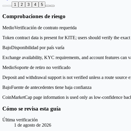
1
2
3
4
5
Comprobaciones de riesgo
Medio
Verificación de contrato requerida
Token contract data is present for KITE; users should verify the exact
Bajo
Disponibilidad por país varía
Exchange availability, KYC requirements, and account features can v
Medio
Soporte de retiro no verificado
Deposit and withdrawal support is not verified unless a route source ex
Bajo
Fuente de antecedentes tiene baja confianza
CoinMarketCap page information is used only as low-confidence backgrou
Cómo se revisa esta guía
Última verificación
1 de agosto de 2026