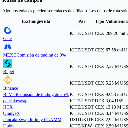
Algunos enlaces pueden ser enlaces de afiliado. Los datos de ruta sol
Exchange/ruta
Par
Tipo
Volumen/li
KITE/USDT
CEX
289,26 mil
Gate
KITE/USDT
CEX
67,58 mil 
MEXC
Comisión de trading de 0%
KITE/USDT
CEX
2,27 M US
Bitget
KITE/USDT
CEX
5,25 M US
Binance
BitMart
Comisión de trading de 25%
KITE/USDT
CEX
924,3 mil 
pancakeswap
KITE/USDT
DEX
3,04 US$
HTX
KITE/USDT
CEX
13,13 M U
OrangeX
KITE/USDT
CEX
3,14 M US
PancakeSwap Infinity CLAMM
USDT/KITE
CEX
2,92 M US
Upbit
KITE/KRW
CEX
2,59 M US