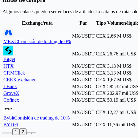
Algunos enlaces pueden ser enlaces de afiliado. Los datos de ruta sol
Exchange/ruta
Par
Tipo
Volumen/liqui
MX/USDT
CEX
2,66 M US$
MEXC
Comisión de trading de 0%
MX/USDT
CEX
26,76 mil US$
Bitget
HTX
MX/USDT
CEX
3,13 M US$
CRMClick
MX/USDT
CEX
3,13 M US$
CEEX exchange
MX/USDT
CEX
1,67 M US$
LBank
MX/USDT
CEX
585,32 mil US
GroveX
MX/USDT
CEX
202,97 mil US
Cofinex
MX/USDT
CEX
50,19 mil US$
MX/USDT
CEX
12,27 mil US$
Bybit
Comisión de trading de 10%
BYDFi
MX/USDT
CEX
11,36 mil US$
1
2