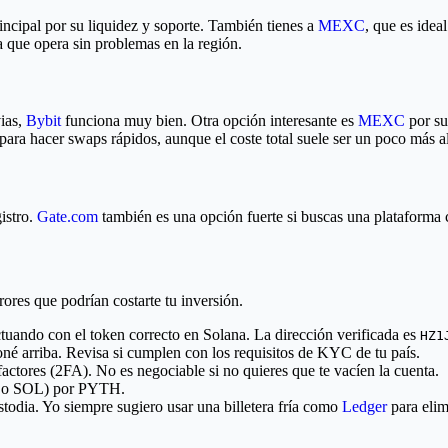
ncipal por su liquidez y soporte. También tienes a
MEXC
, que es idea
a que opera sin problemas en la región.
vias,
Bybit
funciona muy bien. Otra opción interesante es
MEXC
por su
para hacer swaps rápidos, aunque el coste total suele ser un poco más a
gistro.
Gate.com
también es una opción fuerte si buscas una plataform
rores que podrían costarte tu inversión.
actuando con el token correcto en Solana. La dirección verificada es
HZ1
né arriba. Revisa si cumplen con los requisitos de KYC de tu país.
factores (2FA). No es negociable si no quieres que te vacíen la cuenta.
D o SOL) por PYTH.
todia. Yo siempre sugiero usar una billetera fría como
Ledger
para elim