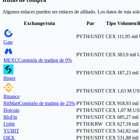
Algunos enlaces pueden ser enlaces de afiliado. Los datos de ruta sol
Exchange/ruta
Par
Tipo
Volumen/l
PYTH/USDT
CEX
111,95 mil
Gate
PYTH/USDT
CEX
383,9 mil 
MEXC
Comisión de trading de 0%
PYTH/USDT
CEX
187,23 mil
Bitget
PYTH/USDT
CEX
1,63 M US
Binance
BitMart
Comisión de trading de 25%
PYTH/USDT
CEX
918,93 mil
Hotcoin
PYTH/USDT
CEX
1,07 M US
BloFin
PYTH/USDT
CEX
685,27 mil
Upbit
PYTH/KRW
CEX
627,18 mil
YUBIT
PYTH/USDT
CEX
542,82 mil
OKX
PYTH/USDT
CEX
531,88 mil