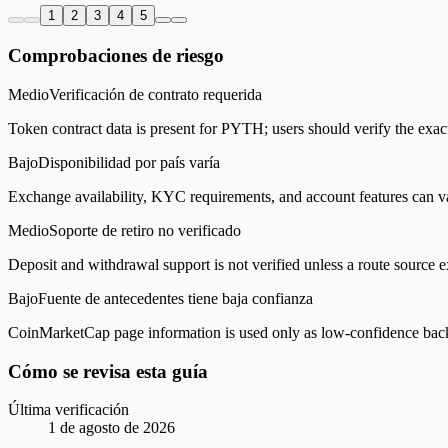
1
2
3
4
5
Comprobaciones de riesgo
Medio
Verificación de contrato requerida
Token contract data is present for PYTH; users should verify the exact
Bajo
Disponibilidad por país varía
Exchange availability, KYC requirements, and account features can v
Medio
Soporte de retiro no verificado
Deposit and withdrawal support is not verified unless a route source ex
Bajo
Fuente de antecedentes tiene baja confianza
CoinMarketCap page information is used only as low-confidence backgrou
Cómo se revisa esta guía
Última verificación
1 de agosto de 2026