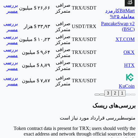
صرافی
بررسی
TRX/USDT
‎$ ۲۶٫۶۶ میلیون
BitMart
کارمزد
متمرکز
مسیر
معامله ۲۵%
PancakeSwap v2
صرافی
بررسی
USDT/TRX
‎$ ۳۳٫۹۳ هزار
(BSC)
متمرکز
مسیر
صرافی
بررسی
XT.COM
TRX/USDT
‎$ ۱۰٫۲۳ میلیون
متمرکز
مسیر
صرافی
بررسی
OKX
TRX/USDT
‎$ ۹٫۶۴ میلیون
متمرکز
مسیر
صرافی
بررسی
HTX
TRX/USDT
‎$ ۸٫۷۹ میلیون
متمرکز
مسیر
صرافی
بررسی
TRX/USDT
‎$ ۷٫۸۷ میلیون
متمرکز
مسیر
KuCoin
3
2
1
بررسی‌های ریسک
متوسط
بررسی قرارداد مورد نیاز است
Token contract data is present for TRX; users should verify the
exact address and network through official sources before