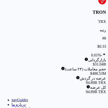
TRON
TRX
رتبه
#8
$0.33
-0.01%
بازارگردانی
$31.04B
حجم معاملات (۲۴ ساعت)
$488.53M
عرضه در گردش
94.89B TRX
کل عرضه
94.89B TRX
navGuides
درباره ما