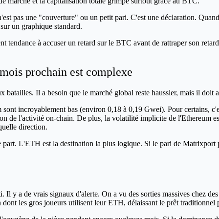
 de marché et la capitalisation totale grimpe surtout grâce au BTC.
est pas une "couverture" ou un petit pari. C'est une déclaration. Quand u
as sur un graphique standard.
t tendance à accuser un retard sur le BTC avant de rattraper son retard
e mois prochain est complexe
atailles. Il a besoin que le marché global reste haussier, mais il doit a
um sont incroyablement bas (environ 0,18 à 0,19 Gwei). Pour certains, c'
 de l'activité on-chain. De plus, la volatilité implicite de l'Ethereum e
uelle direction.
 part. L'ETH est la destination la plus logique. Si le pari de Matrixport
nti. Il y a de vrais signaux d'alerte. On a vu des sorties massives chez
t les gros joueurs utilisent leur ETH, délaissant le prêt traditionnel p