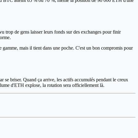
ce du BTC atteint 65 % ou 70 %, même la position de 90 000 ETH d'une
u trop de gens laisser leurs fonds sur des exchanges pour finir
forme.
de gamme, mais il tient dans une poche. C'est un bon compromis pour
s par se briser. Quand ça arrive, les actifs accumulés pendant le creux
me d'ETH explose, la rotation sera officiellement là.