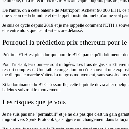
D'un côté, on a le récit macro : le Bitcoin capte toujours plus de parts
De l'autre, on a cette baleine de Matrixport. Acheter 90 000 ETH, ce n'
une vision de la liquidité et de l'appétit institutionnel qu'on ne voit p
Je suis ce cycle depuis 2019 et je me rappelle comment l'ETH a souven
elle entre alors que l'actif est encore délaissé.
Pourquoi la prédiction prix ethereum pour l
Prédire l'ETH est plus dur que pour le BTC parce qu'il doit mener deux b
Pour l'instant, les données sont mitigées. Les frais de gas sur Ethere
ressort compressé. Une faible congestion précède souvent une explosion
me dit que le marché s'attend à un gros mouvement, sans savoir dans q
Si la dominance du BTC s'essouffle, cette liquidité devra aller quelque
baleines suivront le mouvement.
Les risques que je vois
Je ne suis pas une "permabull" et je ne dis pas que c'est un gain gara
migrant vers Spark Protocol. Ça suggère un changement dans la façon don