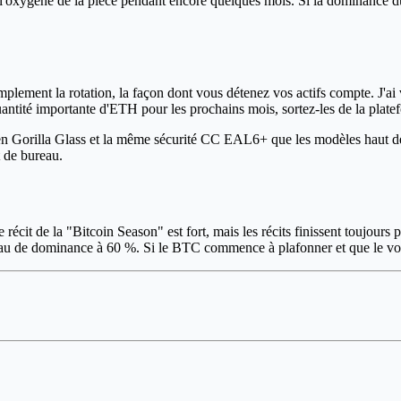
tout l'oxygène de la pièce pendant encore quelques mois. Si la dominan
ement la rotation, la façon dont vous détenez vos actifs compte. J'ai v
antité importante d'ETH pour les prochains mois, sortez-les de la plate
nk en Gorilla Glass et la même sécurité CC EAL6+ que les modèles haut 
 de bureau.
Le récit de la "Bitcoin Season" est fort, mais les récits finissent toujour
eau de dominance à 60 %. Si le BTC commence à plafonner et que le volu