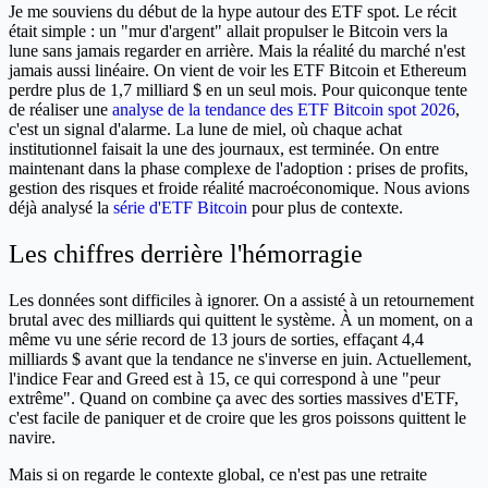
Je me souviens du début de la hype autour des ETF spot. Le récit
était simple : un "mur d'argent" allait propulser le Bitcoin vers la
lune sans jamais regarder en arrière. Mais la réalité du marché n'est
jamais aussi linéaire. On vient de voir les ETF Bitcoin et Ethereum
perdre plus de 1,7 milliard $ en un seul mois. Pour quiconque tente
de réaliser une
analyse de la tendance des ETF Bitcoin spot 2026
,
c'est un signal d'alarme. La lune de miel, où chaque achat
institutionnel faisait la une des journaux, est terminée. On entre
maintenant dans la phase complexe de l'adoption : prises de profits,
gestion des risques et froide réalité macroéconomique. Nous avions
déjà analysé la
série d'ETF Bitcoin
pour plus de contexte.
Les chiffres derrière l'hémorragie
Les données sont difficiles à ignorer. On a assisté à un retournement
brutal avec des milliards qui quittent le système. À un moment, on a
même vu une série record de 13 jours de sorties, effaçant 4,4
milliards $ avant que la tendance ne s'inverse en juin. Actuellement,
l'indice Fear and Greed est à 15, ce qui correspond à une "peur
extrême". Quand on combine ça avec des sorties massives d'ETF,
c'est facile de paniquer et de croire que les gros poissons quittent le
navire.
Mais si on regarde le contexte global, ce n'est pas une retraite