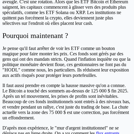
aveugle. C'est une rotation. Alors que les ETF Bitcoin et Ethereum
saignent, les capitaux commencent à glisser vers des produits plus
spéculatifs, comme les ETF Solana ou XRP. Les institutions ne
quittent pas forcément la crypto, elles deviennent juste plus
sélectives sur l'endroit où elles placent leur cash.
Pourquoi maintenant ?
Je pense qu'il faut arrêter de voir les ETF comme un bouton
magique pour faire monter les prix. Ces fonds sont gérés par des
gens qui ont des mandats stricts. Quand l'inflation inquiète ou que la
politique monétaire devient floue, ces gestionnaires ne font pas du
"HODL" comme nous, les particuliers. Ils réduisent leur exposition
aux actifs risqués pour protéger leurs portefeuilles.
Il faut aussi prendre en compte la hausse massive qu'on a connue.
Le Bitcoin a touché des sommets au-dessus de 125 000 $ fin 2025.
Après un tel mouvement, les prises de profits sont inévitables.
Beaucoup de ces fonds institutionnels sont entrés à des niveaux bas,
et vendre pendant un rallye, c'est juste du trading de base. La chute
actuelle vers la zone des 75 000 $ est une correction, pas forcément
un effondrement.
D'après mon expérience, le "mur d'argent institutionnel" ne se
déplace pas en ligne droite. On a vu comment les
flux entrants