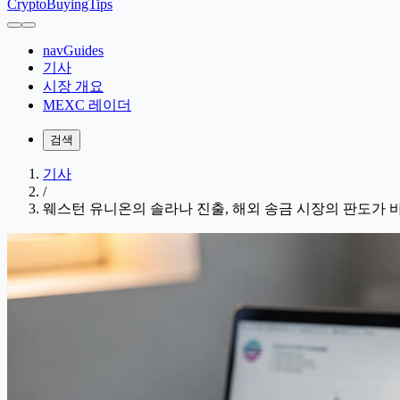
CryptoBuyingTips
navGuides
기사
시장 개요
MEXC 레이더
검색
기사
/
웨스턴 유니온의 솔라나 진출, 해외 송금 시장의 판도가 