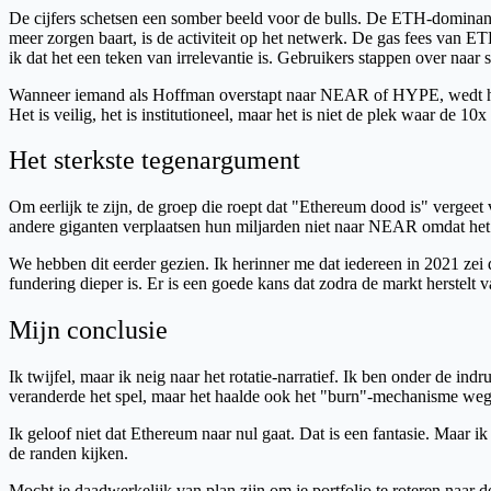
De cijfers schetsen een somber beeld voor de bulls. De ETH-dominanti
meer zorgen baart, is de activiteit op het netwerk. De gas fees van E
ik dat het een teken van irrelevantie is. Gebruikers stappen over naa
Wanneer iemand als Hoffman overstapt naar NEAR of HYPE, wedt hij op
Het is veilig, het is institutioneel, maar het is niet de plek waar de 10
Het sterkste tegenargument
Om eerlijk te zijn, de groep die roept dat "Ethereum dood is" vergeet 
andere giganten verplaatsen hun miljarden niet naar NEAR omdat het 
We hebben dit eerder gezien. Ik herinner me dat iedereen in 2021 z
fundering dieper is. Er is een goede kans dat zodra de markt herstelt 
Mijn conclusie
Ik twijfel, maar ik neig naar het rotatie-narratief. Ik ben onder de 
veranderde het spel, maar het haalde ook het "burn"-mechanisme weg 
Ik geloof niet dat Ethereum naar nul gaat. Dat is een fantasie. Maar i
de randen kijken.
Mocht je daadwerkelijk van plan zijn om je portfolio te roteren naar de