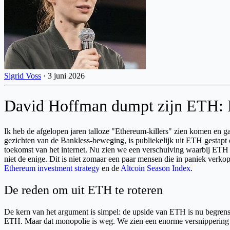
Sigrid Voss
·
3 juni 2026
David Hoffman dumpt zijn ETH: Is 
Ik heb de afgelopen jaren talloze "Ethereum-killers" zien komen en g
gezichten van de Bankless-beweging, is publiekelijk uit ETH gestap
toekomst van het internet. Nu zien we een verschuiving waarbij ETH be
niet de enige. Dit is niet zomaar een paar mensen die in paniek verko
Ethereum investment strategy
en de
Altcoin Season Index
.
De reden om uit ETH te roteren
De kern van het argument is simpel: de upside van ETH is nu begrensd
ETH. Maar dat monopolie is weg. We zien een enorme versnippering v