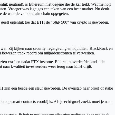
lijk neutraal), is Ethereum niet degene die de kar trekt. Wat me nog
 kosten. Vroeger was lage gas een teken van een bear market. Nu denk
eite de waarde van de main chain opgegeten.
j geeft eigenlijk toe dat ETH de "S&P 500" van crypto is geworden.
wei. Zij kijken naar security, regelgeving en liquiditeit. BlackRock en
en bewezen track record om miljardenstromen te verwerken.
zien crashen nadat FTX instortte. Ethereum overleefde omdat de
t naar kwaliteit investeerders weer terug naar ETH drijft.
TH zijn een beetje een sleur geworden. De overstap naar proof of stake
en op smart contracts voorbij is. Als je echt groei zoekt, moet je naar
change staan. Ik heb te veel mensen alles zien verliezen door een hack