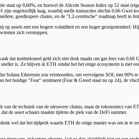
e staat op 9,60%, en hoewel de Altcoin Season Index op 52 staat (eigen
TH zijn ongelooflijk laag, waarbij snelle transacties slechts 0,66 Gwei
r snellere, goedkopere chains, en de "L2-centrische" roadmap heeft in f
 assets met een hogere volatiliteit en een hoger groeipotentieel. Hi
x winsten zich verstoppen.
vaak dat institutioneel geld zich niet druk maakt om gas fees van 0,66 G
sneller is. Ze blijven in ETH omdat het het enige ecosysteem is met e
ei dat Solana Ethereum zou vermoorden, om vervolgens SOL met 90% te 
van het huidige "Fear" sentiment (Fear & Greed staat nu op 24), de vluch
indruk van de techniek van de nieuwere chains, maar de tokenomics van E
dat de asset schaars maakte tijdens de piek van de DeFi summer.
k denk wel dat het tijdperk waarin ETH de enige manier was om in te zett
ze nieuwere, riskantere altcoins, laat ze dan alsjeblieft niet op een ex