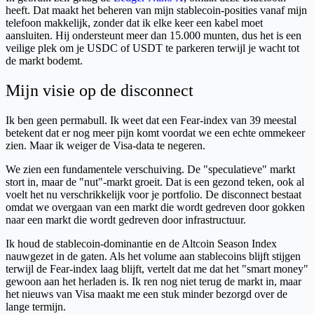
heeft. Dat maakt het beheren van mijn stablecoin-posities vanaf mijn
telefoon makkelijk, zonder dat ik elke keer een kabel moet
aansluiten. Hij ondersteunt meer dan 15.000 munten, dus het is een
veilige plek om je USDC of USDT te parkeren terwijl je wacht tot
de markt bodemt.
Mijn visie op de disconnect
Ik ben geen permabull. Ik weet dat een Fear-index van 39 meestal
betekent dat er nog meer pijn komt voordat we een echte ommekeer
zien. Maar ik weiger de Visa-data te negeren.
We zien een fundamentele verschuiving. De "speculatieve" markt
stort in, maar de "nut"-markt groeit. Dat is een gezond teken, ook al
voelt het nu verschrikkelijk voor je portfolio. De disconnect bestaat
omdat we overgaan van een markt die wordt gedreven door gokken
naar een markt die wordt gedreven door infrastructuur.
Ik houd de stablecoin-dominantie en de Altcoin Season Index
nauwgezet in de gaten. Als het volume aan stablecoins blijft stijgen
terwijl de Fear-index laag blijft, vertelt dat me dat het "smart money"
gewoon aan het herladen is. Ik ren nog niet terug de markt in, maar
het nieuws van Visa maakt me een stuk minder bezorgd over de
lange termijn.