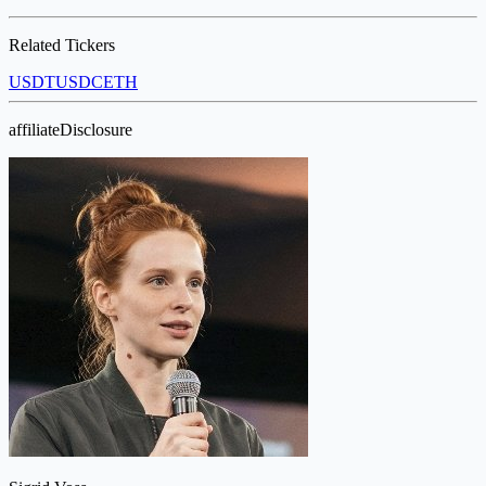
Related Tickers
USDT
USDC
ETH
affiliateDisclosure