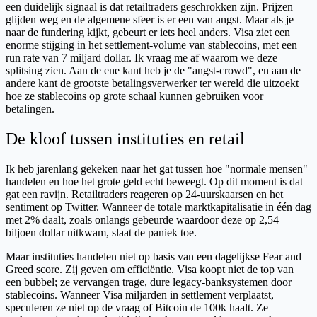
een duidelijk signaal is dat retailtraders geschrokken zijn. Prijzen
glijden weg en de algemene sfeer is er een van angst. Maar als je
naar de fundering kijkt, gebeurt er iets heel anders. Visa ziet een
enorme stijging in het settlement-volume van stablecoins, met een
run rate van 7 miljard dollar. Ik vraag me af waarom we deze
splitsing zien. Aan de ene kant heb je de "angst-crowd", en aan de
andere kant de grootste betalingsverwerker ter wereld die uitzoekt
hoe ze stablecoins op grote schaal kunnen gebruiken voor
betalingen.
De kloof tussen instituties en retail
Ik heb jarenlang gekeken naar het gat tussen hoe "normale mensen"
handelen en hoe het grote geld echt beweegt. Op dit moment is dat
gat een ravijn. Retailtraders reageren op 24-uurskaarsen en het
sentiment op Twitter. Wanneer de totale marktkapitalisatie in één dag
met 2% daalt, zoals onlangs gebeurde waardoor deze op 2,54
biljoen dollar uitkwam, slaat de paniek toe.
Maar instituties handelen niet op basis van een dagelijkse Fear and
Greed score. Zij geven om efficiëntie. Visa koopt niet de top van
een bubbel; ze vervangen trage, dure legacy-banksystemen door
stablecoins. Wanneer Visa miljarden in settlement verplaatst,
speculeren ze niet op de vraag of Bitcoin de 100k haalt. Ze