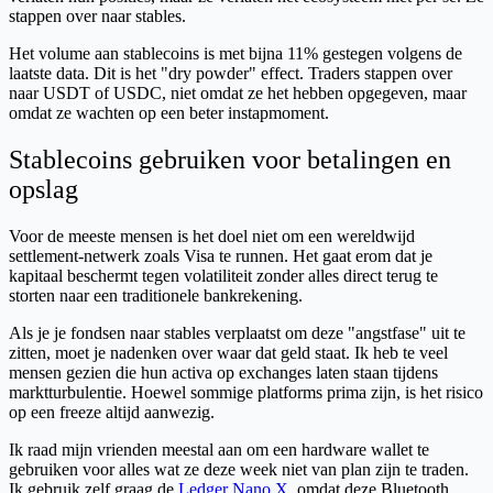
stappen over naar stables.
Het volume aan stablecoins is met bijna 11% gestegen volgens de
laatste data. Dit is het "dry powder" effect. Traders stappen over
naar USDT of USDC, niet omdat ze het hebben opgegeven, maar
omdat ze wachten op een beter instapmoment.
Stablecoins gebruiken voor betalingen en
opslag
Voor de meeste mensen is het doel niet om een wereldwijd
settlement-netwerk zoals Visa te runnen. Het gaat erom dat je
kapitaal beschermt tegen volatiliteit zonder alles direct terug te
storten naar een traditionele bankrekening.
Als je je fondsen naar stables verplaatst om deze "angstfase" uit te
zitten, moet je nadenken over waar dat geld staat. Ik heb te veel
mensen gezien die hun activa op exchanges laten staan tijdens
marktturbulentie. Hoewel sommige platforms prima zijn, is het risico
op een freeze altijd aanwezig.
Ik raad mijn vrienden meestal aan om een hardware wallet te
gebruiken voor alles wat ze deze week niet van plan zijn te traden.
Ik gebruik zelf graag de
Ledger Nano X
, omdat deze Bluetooth