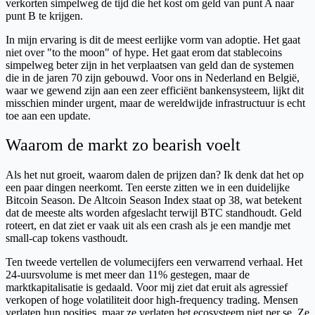
verkorten simpelweg de tijd die het kost om geld van punt A naar
punt B te krijgen.
In mijn ervaring is dit de meest eerlijke vorm van adoptie. Het gaat
niet over "to the moon" of hype. Het gaat erom dat stablecoins
simpelweg beter zijn in het verplaatsen van geld dan de systemen
die in de jaren 70 zijn gebouwd. Voor ons in Nederland en België,
waar we gewend zijn aan een zeer efficiënt bankensysteem, lijkt dit
misschien minder urgent, maar de wereldwijde infrastructuur is echt
toe aan een update.
Waarom de markt zo bearish voelt
Als het nut groeit, waarom dalen de prijzen dan? Ik denk dat het op
een paar dingen neerkomt. Ten eerste zitten we in een duidelijke
Bitcoin Season. De Altcoin Season Index staat op 38, wat betekent
dat de meeste alts worden afgeslacht terwijl BTC standhoudt. Geld
roteert, en dat ziet er vaak uit als een crash als je een mandje met
small-cap tokens vasthoudt.
Ten tweede vertellen de volumecijfers een verwarrend verhaal. Het
24-uursvolume is met meer dan 11% gestegen, maar de
marktkapitalisatie is gedaald. Voor mij ziet dat eruit als agressief
verkopen of hoge volatiliteit door high-frequency trading. Mensen
verlaten hun posities, maar ze verlaten het ecosysteem niet per se. Ze