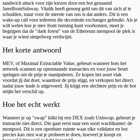
sandwich attack voor zijn kiezen door een bot genaamd
JaredfromSubway. Vitalik heeft genoeg geld om dit van zich af te
schudden, maar voor de meeste van ons is dat anders. Dit is een
wake-up call voor iedereen die decentrale exchanges gebruikt. Als je
wilt weten hoe je mev front running kunt voorkomen, moet je
begrijpen dat de "dark forest" van de Ethereum mempool de plek is
waar je winst simpelweg verdwijnt.
Het korte antwoord
MEV, of Maximal Extractable Value, gebeurt wanneer bots het
netwerk scannen op openstaande transacties en voor jouw beurt
springen om de prijs te manipuleren. Ze kopen het asset vlak
voordat jij dat doet, waardoor de prijs stijgt, en verkopen het direct
nadat jouw trade is uitgevoerd. Jij krijgt een slechtere prijs en de bot
strijkt het verschil op.
Hoe het echt werkt
Wanneer je op "swap" klikt bij een DEX zoals Uniswap, gebeurt je
transactie niet direct. Die gaat eerst naar een soort wachtkamer: de
mempool. Dit is een openbare ruimte waar elke validator en bot
precies kan zien wat je probeert te doen, hoeveel je koopt en