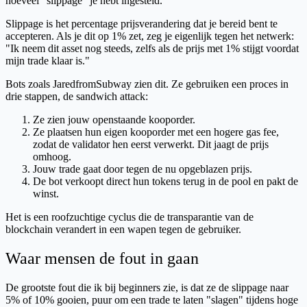
hoeveel "slippage" je hebt ingesteld.
Slippage is het percentage prijsverandering dat je bereid bent te
accepteren. Als je dit op 1% zet, zeg je eigenlijk tegen het netwerk:
"Ik neem dit asset nog steeds, zelfs als de prijs met 1% stijgt voordat
mijn trade klaar is."
Bots zoals JaredfromSubway zien dit. Ze gebruiken een proces in
drie stappen, de sandwich attack:
Ze zien jouw openstaande kooporder.
Ze plaatsen hun eigen kooporder met een hogere gas fee,
zodat de validator hen eerst verwerkt. Dit jaagt de prijs
omhoog.
Jouw trade gaat door tegen de nu opgeblazen prijs.
De bot verkoopt direct hun tokens terug in de pool en pakt de
winst.
Het is een roofzuchtige cyclus die de transparantie van de
blockchain verandert in een wapen tegen de gebruiker.
Waar mensen de fout in gaan
De grootste fout die ik bij beginners zie, is dat ze de slippage naar
5% of 10% gooien, puur om een trade te laten "slagen" tijdens hoge