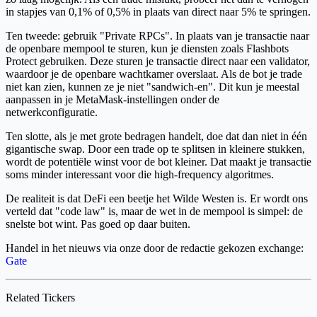
in stapjes van 0,1% of 0,5% in plaats van direct naar 5% te springen.
Ten tweede: gebruik "Private RPCs". In plaats van je transactie naar
de openbare mempool te sturen, kun je diensten zoals Flashbots
Protect gebruiken. Deze sturen je transactie direct naar een validator,
waardoor je de openbare wachtkamer overslaat. Als de bot je trade
niet kan zien, kunnen ze je niet "sandwich-en". Dit kun je meestal
aanpassen in je MetaMask-instellingen onder de
netwerkconfiguratie.
Ten slotte, als je met grote bedragen handelt, doe dat dan niet in één
gigantische swap. Door een trade op te splitsen in kleinere stukken,
wordt de potentiële winst voor de bot kleiner. Dat maakt je transactie
soms minder interessant voor die high-frequency algoritmes.
De realiteit is dat DeFi een beetje het Wilde Westen is. Er wordt ons
verteld dat "code law" is, maar de wet in de mempool is simpel: de
snelste bot wint. Pas goed op daar buiten.
Handel in het nieuws via onze door de redactie gekozen exchange:
Gate
Related Tickers