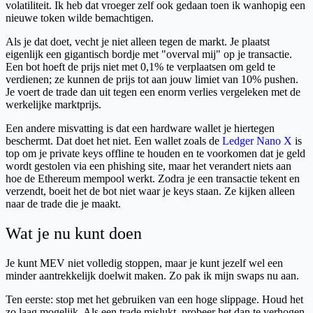
volatiliteit. Ik heb dat vroeger zelf ook gedaan toen ik wanhopig een
nieuwe token wilde bemachtigen.
Als je dat doet, vecht je niet alleen tegen de markt. Je plaatst
eigenlijk een gigantisch bordje met "overval mij" op je transactie.
Een bot hoeft de prijs niet met 0,1% te verplaatsen om geld te
verdienen; ze kunnen de prijs tot aan jouw limiet van 10% pushen.
Je voert de trade dan uit tegen een enorm verlies vergeleken met de
werkelijke marktprijs.
Een andere misvatting is dat een hardware wallet je hiertegen
beschermt. Dat doet het niet. Een wallet zoals de
Ledger Nano X
is
top om je private keys offline te houden en te voorkomen dat je geld
wordt gestolen via een phishing site, maar het verandert niets aan
hoe de Ethereum mempool werkt. Zodra je een transactie tekent en
verzendt, boeit het de bot niet waar je keys staan. Ze kijken alleen
naar de trade die je maakt.
Wat je nu kunt doen
Je kunt MEV niet volledig stoppen, maar je kunt jezelf wel een
minder aantrekkelijk doelwit maken. Zo pak ik mijn swaps nu aan.
Ten eerste: stop met het gebruiken van een hoge slippage. Houd het
zo laag mogelijk. Als een trade mislukt, probeer het dan te verhogen