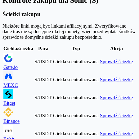
Kontrole zakupu dla Sonic (S)
Ścieżki zakupu
Niektóre linki mogą być linkami afiliacyjnymi. Zweryfikowane
dane tras nie są dostępne dla tej monety, więc przed wpłatą środków
sprawdź te domyślne ścieżki zakupu bezpośrednio.
Giełda/ścieżka
Para
Typ
Akcja
S/USDT
Giełda scentralizowana
Sprawdź ścieżkę
Gate.io
S/USDT
Giełda scentralizowana
Sprawdź ścieżkę
MEXC
S/USDT
Giełda scentralizowana
Sprawdź ścieżkę
Bitget
S/USDT
Giełda scentralizowana
Sprawdź ścieżkę
Binance
S/USDT
Giełda scentralizowana
Sprawdź ścieżkę