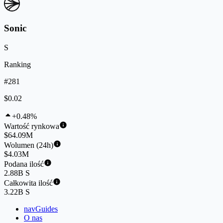
Sonic
S
Ranking
#281
$0.02
+0.48%
Wartość rynkowa
$64.09M
Wolumen (24h)
$4.03M
Podana ilość
2.88B S
Całkowita ilość
3.22B S
navGuides
O nas