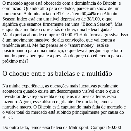
O mercado agora está obcecado com a dominância do Bitcoin, e
com razão. Quando olho para os dados, parece um show de um
homem só. A dominância do BTC está em 60,44% e o Altcoin
Season Index está em um nível depressivo de 38/100, o que
significa que estamos firmemente em uma "Bitcoin Season". Mas
enquanto a multidão corre atrás do líder, uma baleia ligada à
Matrixport acabou de comprar 90.000 ETH de forma agressiva. Isso
é um movimento massivo, de alta convicção, que vai contra a
tendência atual. Me faz pensar se o "smart money" está se
posicionando para uma mudança, o que leva à pergunta que todo
mundo quer saber: qual é a previsão do preço do ethereum para o
próximo mês?
O choque entre as baleias e a multidão
Na minha experiência, as operações mais lucrativas geralmente
acontecem quando existe um descompasso visível entre o que o
investidor de varejo acredita e o que as maiores carteiras estão
fazendo. Agora, esse abismo é gritante. De um lado, temos a
narrativa macro. O Bitcoin está capturando mais fatia de mercado e
o valor total do mercado está subindo principalmente por causa do
BTC.
Do outro lado, temos essa baleia da Matrixport. Comprar 90.000