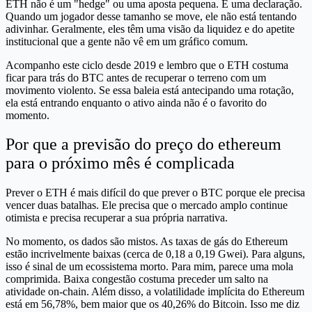
ETH não é um "hedge" ou uma aposta pequena. É uma declaração.
Quando um jogador desse tamanho se move, ele não está tentando
adivinhar. Geralmente, eles têm uma visão da liquidez e do apetite
institucional que a gente não vê em um gráfico comum.
Acompanho este ciclo desde 2019 e lembro que o ETH costuma
ficar para trás do BTC antes de recuperar o terreno com um
movimento violento. Se essa baleia está antecipando uma rotação,
ela está entrando enquanto o ativo ainda não é o favorito do
momento.
Por que a previsão do preço do ethereum
para o próximo mês é complicada
Prever o ETH é mais difícil do que prever o BTC porque ele precisa
vencer duas batalhas. Ele precisa que o mercado amplo continue
otimista e precisa recuperar a sua própria narrativa.
No momento, os dados são mistos. As taxas de gás do Ethereum
estão incrivelmente baixas (cerca de 0,18 a 0,19 Gwei). Para alguns,
isso é sinal de um ecossistema morto. Para mim, parece uma mola
comprimida. Baixa congestão costuma preceder um salto na
atividade on-chain. Além disso, a volatilidade implícita do Ethereum
está em 56,78%, bem maior que os 40,26% do Bitcoin. Isso me diz