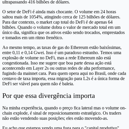
ultrapassando 416 bilhões de dólares.
O setor de DeFi é ainda mais chocante. O volume em 24 horas
saltou mais de 1054%, atingindo cerca de 125 bilhões de dólares.
Para dar contexto, o market cap total do DeFi é de apenas 64
bilhões. Quando o volume dobra o valor de mercado total em um
único dia, significa que os ativos estão sendo trocados, emprestados
e tomados em um ritmo frenético.
Ao mesmo tempo, as taxas de gas do Ethereum estão baixíssimas,
entre 0,11 e 0,14 Gwei. Isso é um paradoxo estranho. Temos uma
explosão de volume no DeFi, mas a rede Ethereum não está
congestionada. Isso me sugere que boa parte dessa ação está
acontecendo em Layer 2s ou outras redes de alta performance,
fugindo da mainnet cara. Para quem opera aqui no Brasil, onde cada
centavo de taxa importa, essa migração para L2s é a única forma de
DeFi ser viável para quem não é baleia.
Por que essa divergência importa
Na minha experiência, quando o preço fica lateral mas o volume on-
chain explode, é sinal de reposicionamento estratégico. Os traders
não estão vendendo suas posições; eles estão movendo-as.
Eu acho que estamos vendo uma fuga para o "capital produtivo".