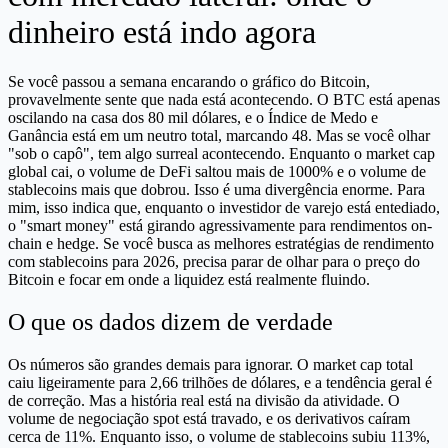
dinheiro está indo agora
Se você passou a semana encarando o gráfico do Bitcoin,
provavelmente sente que nada está acontecendo. O BTC está apenas
oscilando na casa dos 80 mil dólares, e o Índice de Medo e
Ganância está em um neutro total, marcando 48. Mas se você olhar
"sob o capô", tem algo surreal acontecendo. Enquanto o market cap
global cai, o volume de DeFi saltou mais de 1000% e o volume de
stablecoins mais que dobrou. Isso é uma divergência enorme. Para
mim, isso indica que, enquanto o investidor de varejo está entediado,
o "smart money" está girando agressivamente para rendimentos on-
chain e hedge. Se você busca as melhores estratégias de rendimento
com stablecoins para 2026, precisa parar de olhar para o preço do
Bitcoin e focar em onde a liquidez está realmente fluindo.
O que os dados dizem de verdade
Os números são grandes demais para ignorar. O market cap total
caiu ligeiramente para 2,66 trilhões de dólares, e a tendência geral é
de correção. Mas a história real está na divisão da atividade. O
volume de negociação spot está travado, e os derivativos caíram
cerca de 11%. Enquanto isso, o volume de stablecoins subiu 113%,