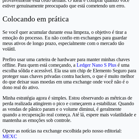
provavelmente está cedo demais. O ideal é comprar quando você
estiver genuinamente preocupado que está cometendo um erro.
Colocando em prática
Se você quer acumular durante essa limpeza, o objetivo é tirar a
emoção do processo. Eu não confio em exchanges para guardar
meus ativos de longo prazo, especialmente com o mercado tão
volátil.
Prefiro usar uma carteira de hardware para manter minhas chaves
offline. Para quem está começando, a
Ledger Nano S Plus
é uma
escolha sólida e acessível. Ela usa um chip de Elemento Seguro para
proteger suas chaves privadas contra hackers, o que é muito melhor
do que deixar suas moedas em uma exchange onde você não é o
dono real do ativo.
Minha estratégia agora é simples. Estou observando as métricas de
perda realizada atingirem o pico e começarem a estabilizar. Quando
as vendas de pânico param e o volume diminui, é geralmente
quando a recuperação real começa. Até lá, espere mais volatilidade e
mantenha as emoções sob controle.
Opere as notícias na exchange escolhida pelo nosso editorial:
MEXC