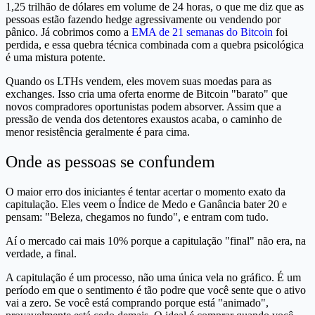
1,25 trilhão de dólares em volume de 24 horas, o que me diz que as
pessoas estão fazendo hedge agressivamente ou vendendo por
pânico. Já cobrimos como a
EMA de 21 semanas do Bitcoin
foi
perdida, e essa quebra técnica combinada com a quebra psicológica
é uma mistura potente.
Quando os LTHs vendem, eles movem suas moedas para as
exchanges. Isso cria uma oferta enorme de Bitcoin "barato" que
novos compradores oportunistas podem absorver. Assim que a
pressão de venda dos detentores exaustos acaba, o caminho de
menor resistência geralmente é para cima.
Onde as pessoas se confundem
O maior erro dos iniciantes é tentar acertar o momento exato da
capitulação. Eles veem o Índice de Medo e Ganância bater 20 e
pensam: "Beleza, chegamos no fundo", e entram com tudo.
Aí o mercado cai mais 10% porque a capitulação "final" não era, na
verdade, a final.
A capitulação é um processo, não uma única vela no gráfico. É um
período em que o sentimento é tão podre que você sente que o ativo
vai a zero. Se você está comprando porque está "animado",