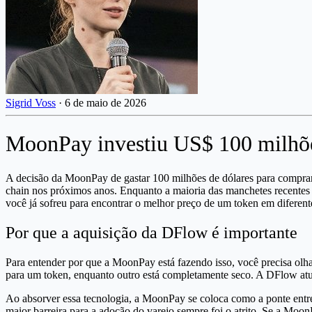
Sigrid Voss
·
6 de maio de 2026
MoonPay investiu US$ 100 milhões
A decisão da MoonPay de gastar 100 milhões de dólares para comprar
chain nos próximos anos. Enquanto a maioria das manchetes recentes
você já sofreu para encontrar o melhor preço de um token em diferentes
Por que a aquisição da DFlow é importante
Para entender por que a MoonPay está fazendo isso, você precisa olh
para um token, enquanto outro está completamente seco. A DFlow atua
Ao absorver essa tecnologia, a MoonPay se coloca como a ponte entr
maior barreira para a adoção do varejo sempre foi o atrito. Se a Moo