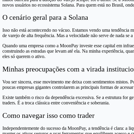
novos usuários no ecossistema Solana. Para quem está no Brasil, onde o
O cenário geral para a Solana
Isso não está acontecendo no vácuo. Estamos vendo uma tendência maior
de varejo de alta frequência. Mas a velocidade não serve de nada se a 
Quando uma empresa como a MoonPay investe esse capital em infraest
construindo as estradas que levam até ela. Na minha experiência, qua
eles só querem o ativo.
Minhas preocupações com a virada institucio
Vou ser sincera, esse movimento me deixa com sentimentos mistos. Por
poucas empresas gigantes controlarem as principais formas de acessar
Existe também o risco da dependência excessiva. Se a estrutura for 
traders. É a troca clássica entre conveniência e soberania.
Como navegar isso como trader
Independentemente do sucesso da MoonPay, a tendência é clara: a liqu
manter os ativos seguros e usar ferramentas que equilibrem acesso e c