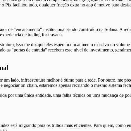
 Pix facilitou tudo, qualquer fricção extra no app é motivo para desist
 de "encanamento" institucional sendo construído na Solana. A rede é r
experiência de trading for travada.
rutura, isso me diz que eles esperam um aumento massivo no volume de
ndo as "portas de entrada" recebem esse nível de investimento, geralm
nal
 um lado, infraestrutura melhor é ótimo para a rede. Por outro, me pre
 e negociar on-chain, estaremos apenas recriando o mesmo sistema fech
gerida por uma única entidade, uma falha técnica ou uma mudança de po
idez está migrando para os trilhos mais eficientes. Para quem, como eu,
usto.