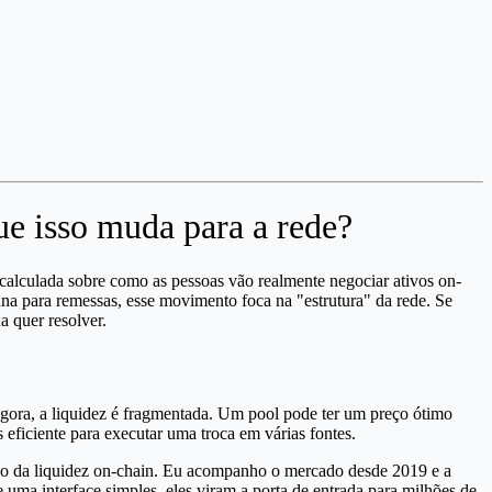
e isso muda para a rede?
alculada sobre como as pessoas vão realmente negociar ativos on-
a para remessas, esse movimento foca na "estrutura" da rede. Se
a quer resolver.
gora, a liquidez é fragmentada. Um pool pode ter um preço ótimo
ficiente para executar uma troca em várias fontes.
xo da liquidez on-chain. Eu acompanho o mercado desde 2019 e a
uma interface simples, eles viram a porta de entrada para milhões de