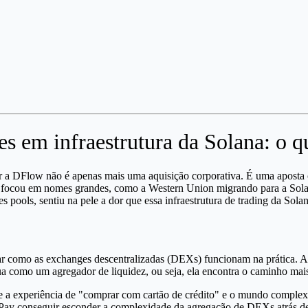
 em infraestrutura da Solana: o qu
 a DFlow não é apenas mais uma aquisição corporativa. É uma aposta c
 focou em nomes grandes, como a Western Union migrando para a Solan
 pools, sentiu na pele a dor que essa infraestrutura de trading da Solan
ar como as exchanges descentralizadas (DEXs) funcionam na prática. A
 como um agregador de liquidez, ou seja, ela encontra o caminho mais e
e a experiência de "comprar com cartão de crédito" e o mundo comple
nPay conseguir esconder a complexidade da agregação de DEXs atrás de 