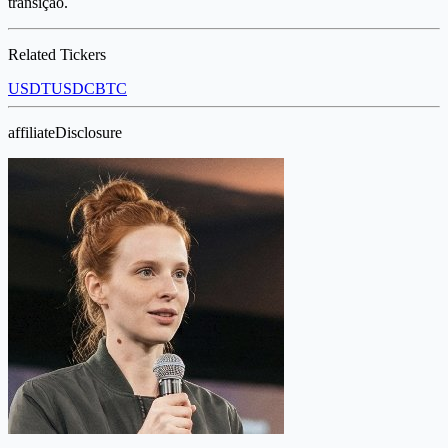
transição.
Related Tickers
USDT
USDC
BTC
affiliateDisclosure