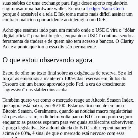
suas stables de uma exchange para fugir desse aperto regulatório,
sugiro usar uma hardware wallet. Eu uso a
Ledger Nano Gen5
porque é acessível e a tela E Ink torna muito mais difícil assinar um
contrato malicioso por acidente ao interagir com DeFi.
Acho que estamos indo para um mundo onde o USDC vira o "dólar
digital oficial" para instituições, enquanto o USDT continua sendo a
ferramenta de traders e de quem não tem acesso a bancos. O Clarity
Act é a ponte que torna essa divisão permanente.
O que estou observando agora
Estou de olho no texto final sobre as exigências de reserva. Se a lei
forçar as emissoras a manterem 100% das reservas em títulos do
Tesouro em um banco aprovado pelo Fed, a era do crescimento
"agressivo" das stablecoins acaba.
Também quero ver como o mercado reage ao Altcoin Season Index,
que agora está baixo, em 36/100. Estamos firmemente em uma
Bitcoin Season. Geralmente, quando as notícias macro regulatórias
são pesadas assim, o dinheiro volta para o BTC como porto seguro
enquanto as pessoas esperam para ver quais stablecoins sobrevivem
à purga legislativa. Se a dominância do BTC subir repentinamente
acima de 60%, é sinal de que o mercado está nervoso com essa