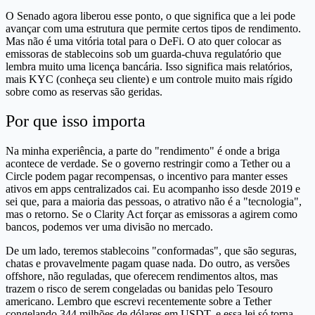
O Senado agora liberou esse ponto, o que significa que a lei pode
avançar com uma estrutura que permite certos tipos de rendimento.
Mas não é uma vitória total para o DeFi. O ato quer colocar as
emissoras de stablecoins sob um guarda-chuva regulatório que
lembra muito uma licença bancária. Isso significa mais relatórios,
mais KYC (conheça seu cliente) e um controle muito mais rígido
sobre como as reservas são geridas.
Por que isso importa
Na minha experiência, a parte do "rendimento" é onde a briga
acontece de verdade. Se o governo restringir como a Tether ou a
Circle podem pagar recompensas, o incentivo para manter esses
ativos em apps centralizados cai. Eu acompanho isso desde 2019 e
sei que, para a maioria das pessoas, o atrativo não é a "tecnologia",
mas o retorno. Se o Clarity Act forçar as emissoras a agirem como
bancos, podemos ver uma divisão no mercado.
De um lado, teremos stablecoins "conformadas", que são seguras,
chatas e provavelmente pagam quase nada. Do outro, as versões
offshore, não reguladas, que oferecem rendimentos altos, mas
trazem o risco de serem congeladas ou banidas pelo Tesouro
americano. Lembro que escrevi recentemente sobre a Tether
congelando 344 milhões de dólares em USDT, e essa lei só torna