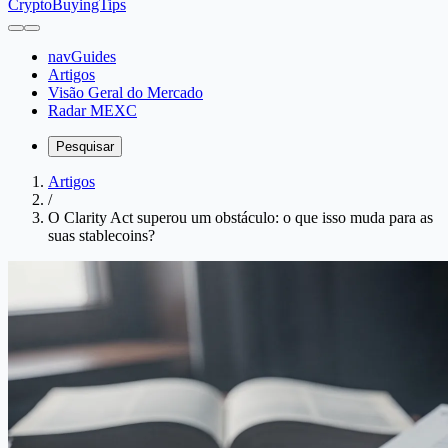
CryptoBuyingTips
navGuides
Artigos
Visão Geral do Mercado
Radar MEXC
Pesquisar
Artigos
/
O Clarity Act superou um obstáculo: o que isso muda para as
suas stablecoins?