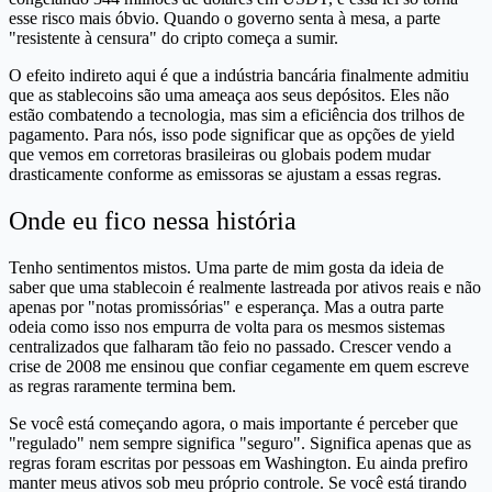
esse risco mais óbvio. Quando o governo senta à mesa, a parte
"resistente à censura" do cripto começa a sumir.
O efeito indireto aqui é que a indústria bancária finalmente admitiu
que as stablecoins são uma ameaça aos seus depósitos. Eles não
estão combatendo a tecnologia, mas sim a eficiência dos trilhos de
pagamento. Para nós, isso pode significar que as opções de yield
que vemos em corretoras brasileiras ou globais podem mudar
drasticamente conforme as emissoras se ajustam a essas regras.
Onde eu fico nessa história
Tenho sentimentos mistos. Uma parte de mim gosta da ideia de
saber que uma stablecoin é realmente lastreada por ativos reais e não
apenas por "notas promissórias" e esperança. Mas a outra parte
odeia como isso nos empurra de volta para os mesmos sistemas
centralizados que falharam tão feio no passado. Crescer vendo a
crise de 2008 me ensinou que confiar cegamente em quem escreve
as regras raramente termina bem.
Se você está começando agora, o mais importante é perceber que
"regulado" nem sempre significa "seguro". Significa apenas que as
regras foram escritas por pessoas em Washington. Eu ainda prefiro
manter meus ativos sob meu próprio controle. Se você está tirando